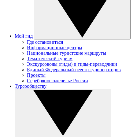
Мой гид
Где остановиться
Информационные центры
Национальные туристские маршруты
Тематический туризм
Экскурсоводы (гиды) и гиды-переводчики
Единый Федеральный реестр туроператоров
Проекты
Серебряное ожерелье России
Турсообществу