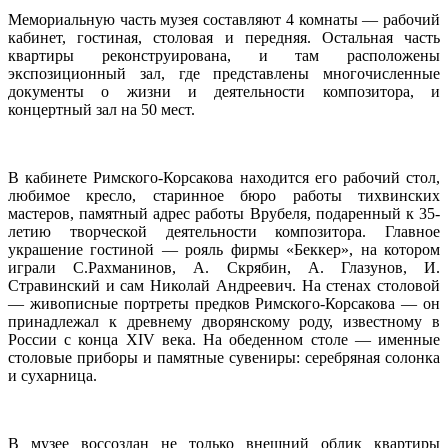
Мемориальную часть музея составляют 4 комнаты — рабочий
кабинет, гостиная, столовая и передняя. Остальная часть
квартиры реконструирована, и там расположены
экспозиционный зал, где представлены многочисленные
документы о жизни и деятельности композитора, и
концертный зал на 50 мест.
В кабинете Римского-Корсакова находится его рабочий стол,
любимое кресло, старинное бюро работы тихвинских
мастеров, памятный адрес работы Врубеля, подаренный к 35-
летию творческой деятельности композитора. Главное
украшение гостиной — рояль фирмы «Беккер», на котором
играли С.Рахманинов, А. Скрябин, А. Глазунов, И.
Стравинский и сам Николай Андреевич. На стенах столовой
— живописные портреты предков Римского-Корсакова — он
принадлежал к древнему дворянскому роду, известному в
России с конца XIV века. На обеденном столе — именные
столовые приборы и памятные сувениры: серебряная солонка
и сухарница.
В музее воссоздан не только внешний облик квартиры