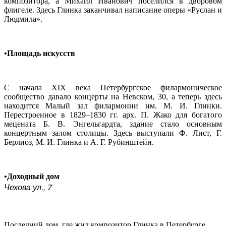
композитора, а Михаил Иванович поселился в дворовом
флигеле. Здесь Глинка заканчивал написание оперы «Руслан и
Людмила».
•Площадь искусств
С начала XIX века Петербургское филармоническое
сообщество давало концерты на Невском, 30, а теперь здесь
находится Малый зал филармонии им. М. И. Глинки.
Перестроенное в 1829–1830 гг. арх. П. Жако для богатого
мецената Б. В. Энгельгардта, здание стало основным
концертным залом столицы. Здесь выступали Ф. Лист, Г.
Берлиоз, М. И. Глинка и А. Г. Рубинштейн.
•Доходный дом
Чехова ул., 7
Последний дом, где жил композитор Глинка в Петербурге.