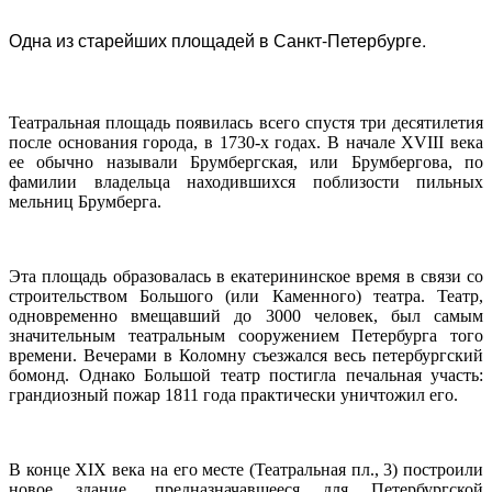
Одна из старейших площадей в Санкт-Петербурге.
Театральная площадь появилась всего спустя три десятилетия
после основания города, в 1730-х годах. В начале XVIII века
ее обычно называли Брумбергская, или Брумбергова, по
фамилии владельца находившихся поблизости пильных
мельниц Брумберга.
Эта площадь образовалась в екатерининское время в связи со
строительством Большого (или Каменного) театра. Театр,
одновременно вмещавший до 3000 человек, был самым
значительным театральным сооружением Петербурга того
времени. Вечерами в Коломну съезжался весь петербургский
бомонд. Однако Большой театр постигла печальная участь:
грандиозный пожар 1811 года практически уничтожил его.
В конце XIX века на его месте (Teaтральная пл., 3) построили
новое здание, предназначавшееся для Петербургской