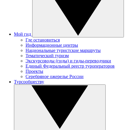
Мой гид
Где остановиться
Информационные центры
Национальные туристские маршруты
Тематический туризм
Экскурсоводы (гиды) и гиды-переводчики
Единый Федеральный реестр туроператоров
Проекты
Серебряное ожерелье России
Турсообществу