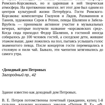
Римских-Корсаковых, но и царившая в ней творческая
атмосфера. На протяжении многих лет этот дом был одним из
центров культурной жизни Петербурга. Гости Римского-
Корсакова: композиторы Глазунов и Лядов, Рахманинов и
Танеев, художники Серов и Репин, певцы Шаляпин и Забела-
Врубель — принимали активное участие в музыкальных
вечерах, которые получили название «корсаковских сред».
Когда сюда приходил Федор Шаляпин, в гостиной иногда
собиралось до 100 человек гостей, а соседские дети, жившие
этажом выше, даже ложились на пол, пытаясь услышать голос
знаменитого певца. После концертов гости перемещались в
столовую и пили чай. Бывало, эти чаепития затягивались до
самого утра.
•Доходный дом Петровых
Загородный пр., 42
Здание известно как доходный дом Петровых.
В. Е. Петров потомственны почетный гражданин, купец 1-й
гильдии, владелец водочных заводов «Петров В. Е», «Ф.