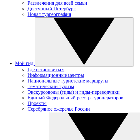
Развлечения для всей семьи
Доступный Петербург
Новая тургеография
Мой гид
Где остановиться
Информационные центры
Национальные туристские маршруты
Тематический туризм
Экскурсоводы (гиды) и гиды-переводчики
Единый Федеральный реестр туроператоров
Проекты
Серебряное ожерелье России