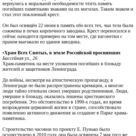
вернулись к моральной необходимости чтить память
погибших памятными знаками на их могилах. Таким знаком и
стал этот поклонный крест.
Он был освящён 22 июня в память обо всех тех, чьи тела были
сожжены в печах кирпичного заводика. Крест переносился и
сейчас находится примерно на том месте, где вагонетки с
прахом выезжали из здания заводика.
•Храм Всех Святых, в земле Российской просиявших
Бассейная ул., 26
Храм-памятник на месте упокоения погибших в блокаду
жителей и защитников Ленинграда.
До войны, несмотря на атеистическую пропаганду, в
Ленинграде не были распространены кремации, а многие
люди тайно отпевали своих умерших родственников. Люди,
умершие в блокаду, оказались лишены христианского
погребения. Это обстоятельство в 1990-х годах, во время
возрождения церковной жизни в стране, способствовало
появлению активного движения за создание в Парке храма-
памятника.
Строительство часовни по проекту Е. Пунько было
осуществлено в 2010 году, она была освящена 7 мая того же