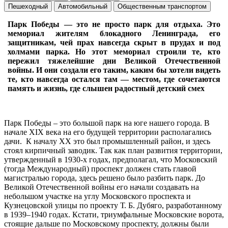
Пешеходный
Автомобильный
Общественным транспортом
Парк Победы — это не просто парк для отдыха. Это
мемориал жителям блокадного Ленинграда, его
защитникам, чей прах навсегда скрыт в прудах и под
холмами парка. Но этот мемориал строили те, кто
пережил тяжелейшие дни Великой Отечественной
войны. И они создали его таким, каким бы хотели видеть
те, кто навсегда остался там — местом, где сочетаются
память и жизнь, где слышен радостный детский смех
Парк Победы – это большой парк на юге нашего города. В
начале XIX века на его будущей территории располагались
дачи. К началу XX это был промышленный район, и здесь
стоял кирпичный заводик. Так как план развития территории,
утвержденный в 1930-х годах, предполагал, что Московский
(тогда Международный) проспект должен стать главой
магистралью города, здесь решено было разбить парк. До
Великой Отечественной войны его начали создавать на
небольшом участке на углу Московского проспекта и
Кузнецовской улицы по проекту Т. Б. Дубяго, разработанному
в 1939–1940 годах. Кстати, триумфальные Московские ворота,
стоящие дальше по Московскому проспекту, должны были