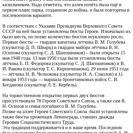
кизильником. Надо отметить, что аллея почёта была ещё в
первом плане парка, созданном до войны, и была повторена в
послевоенном варианте.
В соответствии с Указами Президиума Верховного Совета
СССР на ней были установлены бюсты Героев. Изначально их
было шесть, но позже количество бюстов неуклонно росло.
Первые бюсты — гвардии капитана летчика В. М. Голубева
(скульптор Д. П. Шварц) и гвардии майора лётчика В. Н.
Осипова (скульптор С. Д. Шапошников) – были открыты 15
мая 1948 года. 13 мая 1950 года были установлены бюсты
лётчика Е. П. Федорова (скульптор С. Д. Шапошников) и В.
И. Ракова (скульптор Т. С. Кирпичникова), 29 июня 1951 года
— лётчика Н. В. Челнокова (скульптор Н. А. Соколов) и 11
января 1953 года — маршала бронетанковых войск С. И.
Богданова (скульптор Л. Е. Кербель).
На торжественном открытии первых двух бюстов
присутствовали 78 Героев Советского Союза, а также сам В.
Н. Осипов и семья погибшего В. М. Голубева.
Позже на аллее Героев Советского Союза были установлены
также бюсты уроженцев Ленинграда, ставших дважды
Героями Социалистического Труда.
Эта традиция поддерживается и в наше время. Последним
был установлен бюст исследователя полярных областей А. Н.