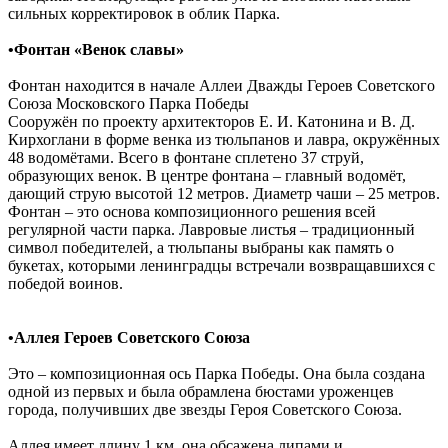
сильных корректировок в облик Парка.
•
Фонтан «Венок славы»
Фонтан находится в начале Аллеи Дважды Героев Советского
Союза Московского Парка Победы
Сооружён по проекту архитекторов Е. И. Катонина и В. Д.
Кирхоглани в форме венка из тюльпанов и лавра, окружённых
48 водомётами. Всего в фонтане сплетено 37 струй,
образующих венок. В центре фонтана – главный водомёт,
дающий струю высотой 12 метров. Диаметр чаши – 25 метров.
Фонтан – это основа композиционного решения всей
регулярной части парка. Лавровые листья – традиционный
символ победителей, а тюльпаны выбраны как память о
букетах, которыми ленинградцы встречали возвращавшихся с
победой воинов.
•Аллея Героев Советского Союза
Это – композиционная ось Парка Победы. Она была создана
одной из первых и была обрамлена бюстами уроженцев
города, получивших две звезды Героя Советского Союза.
Аллея имеет длину 1 км, она обсажена липами и