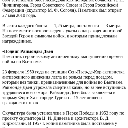
Чилингарова, Героя Советского Союза и Героя Российской
Федерации (скульптор М. Ф. Согоян). Памятник был открыт
27 мая 2010 года.
Высота каждого бюста — 1,25 метра, постамента — 3 метра.
На постаменте воспроизведены указы о награждении второй
Звездой Героя и символы войск, к которым принадлежали
награждённые.
•Подвиг Раймонды Дьен
Памятник героическому антивоенному выступлению времен
войны во Вьетнаме.
23 февраля 1950 года на станции Сен-Пьер-де-Кор активистка
антивоенного движения легла на рельсы перед поездом,
который вёз танки, предназначенные для войны во Вьетнаме.
Раймонде Дьен угрожала смертная казнь, но за неё вступились
трудящиеся всего мира. Раймонда Дьен была заключена в
тюрьму Форт Ха в городе Туре и на 15 лет лишена
гражданских прав.
Скульптура была установлена в Парке Победы в 1953 году по
проекту скульптора Ц. И. Дивеева и архитектора В. Д.
Кирхоглани. В 1957 г. копия памятника была поставлена у