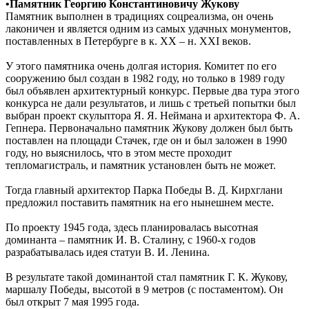
•Памятник Георгию Константиновичу Жукову
Памятник выполнен в традициях соцреализма, он очень
лаконичен и является одним из самых удачных монументов,
поставленных в Петербурге в к. XX – н. XXI веков.
У этого памятника очень долгая история. Комитет по его
сооружению был создан в 1982 году, но только в 1989 году
был объявлен архитектурный конкурс. Первые два тура этого
конкурса не дали результатов, и лишь с третьей попытки был
выбран проект скульптора Я. Я. Неймана и архитектора Ф. А.
Гепнера. Первоначально памятник Жукову должен был быть
поставлен на площади Стачек, где он и был заложен в 1990
году, но выяснилось, что в этом месте проходит
тепломагистраль, и памятник установлен быть не может.
Тогда главный архитектор Парка Победы В. Д. Кирхглани
предложил поставить памятник на его нынешнем месте.
По проекту 1945 года, здесь планировалась высотная
доминанта – памятник И. В. Сталину, с 1960-х годов
разрабатывалась идея статуи В. И. Ленина.
В результате такой доминантой стал памятник Г. К. Жукову,
маршалу Победы, высотой в 9 метров (с постаментом). Он
был открыт 7 мая 1995 года.