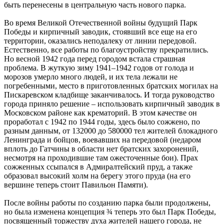
быть перенесены в центральную часть нового парка.
Во время Великой Отечественной войны будущий Парк
Победы и кирпичный заводик, стоявший все еще на его
территории, оказались неподалеку от линии передовой.
Естественно, все работы по благоустройству прекратились.
Но весной 1942 года перед городом встала страшная
проблема. В жуткую зиму 1941–1942 годов от голода и
морозов умерло много людей, и их тела лежали не
погребенными, место в приготовленных братских могилах на
Пискаревском кладбище заканчивалось. И тогда руководство
города приняло решение – использовать кирпичный заводик в
Московском районе как крематорий. В этом качестве он
проработал с 1942 по 1944 годы, здесь было сожжено, по
разным данным, от 132000 до 580000 тел жителей блокадного
Ленинграда и бойцов, воевавших на передовой (недаром
вплоть до Гатчины в области нет братских захоронений,
несмотря на проходившие там ожесточенные бои). Прах
сожженных ссыпался в Адмиралтейский пруд, а также
образовал высокий холм на берегу этого пруда (на его
вершине теперь стоит Павильон Памяти).
После войны работы по созданию парка были продолжены,
но была изменена концепция ¾ теперь это был Парк Победы,
посвященный торжеству духа жителей нашего города, не