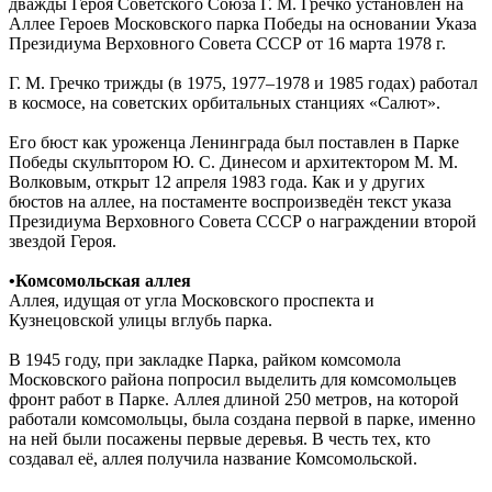
дважды Героя Советского Союза Г. М. Гречко установлен на
Аллее Героев Московского парка Победы на основании Указа
Президиума Верховного Совета СССР от 16 марта 1978 г.
Г. М. Гречко трижды (в 1975, 1977–1978 и 1985 годах) работал
в космосе, на советских орбитальных станциях «Салют».
Его бюст как уроженца Ленинграда был поставлен в Парке
Победы скульптором Ю. С. Динесом и архитектором М. М.
Волковым, открыт 12 апреля 1983 года. Как и у других
бюстов на аллее, на постаменте воспроизведён текст указа
Президиума Верховного Совета СССР о награждении второй
звездой Героя.
•Комсомольская аллея
Аллея, идущая от угла Московского проспекта и
Кузнецовской улицы вглубь парка.
В 1945 году, при закладке Парка, райком комсомола
Московского района попросил выделить для комсомольцев
фронт работ в Парке. Аллея длиной 250 метров, на которой
работали комсомольцы, была создана первой в парке, именно
на ней были посажены первые деревья. В честь тех, кто
создавал её, аллея получила название Комсомольской.