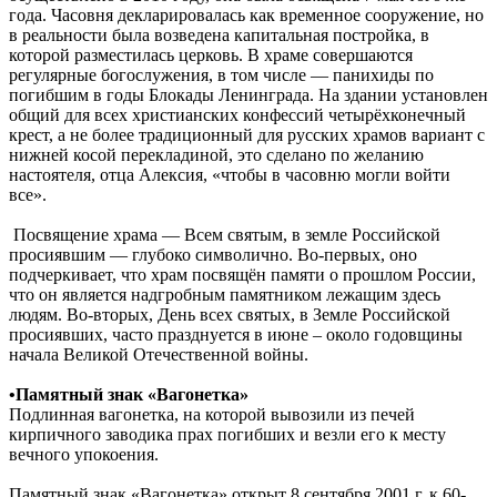
года. Часовня декларировалась как временное сооружение, но
в реальности была возведена капитальная постройка, в
которой разместилась церковь. В храме совершаются
регулярные богослужения, в том числе — панихиды по
погибшим в годы Блокады Ленинграда. На здании установлен
общий для всех христианских конфессий четырёхконечный
крест, а не более традиционный для русских храмов вариант с
нижней косой перекладиной, это сделано по желанию
настоятеля, отца Алексия, «чтобы в часовню могли войти
все».
Посвящение храма — Всем святым, в земле Российской
просиявшим — глубоко символично. Во-первых, оно
подчеркивает, что храм посвящён памяти о прошлом России,
что он является надгробным памятником лежащим здесь
людям. Во-вторых, День всех святых, в Земле Российской
просиявших, часто празднуется в июне – около годовщины
начала Великой Отечественной войны.
•Памятный знак «Вагонетка»
Подлинная вагонетка, на которой вывозили из печей
кирпичного заводика прах погибших и везли его к месту
вечного упокоения.
Памятный знак «Вагонетка» открыт 8 сентября 2001 г. к 60-