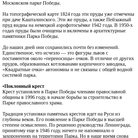
Московском парке Победы.
На топографической карте 1824 года эти пруды уже отмечены
при даче Кашталинского. Эти же пруды, а также Пейзажный
пруд видны на немецкой аэрофотосъёмке 1942 года. В 1950-х
годах пруды были очищены и включены в архитектурные
памятники Парка Победы.
До наших дней они сохранились почти без изменений.
Единственное, что исчезло — это фигуры львов с
постаментов около «переносицы» очков. В отличие от других
прудов, образованных котлованами кирпичного заводика,
«Квадратные очки» автономны и не связаны с общей водной
системой парка.
•Поклонный крест
Крест установлен в Парке Победы членами православной
общины в 1996 году, в начале борьбы за строительство в
Парке православного храма.
Традиция установки памятных крестов идет на Руси из
глубины веков. Его появление в Парке Победы в высшей
степени осмысленно. По решению руководства Ленинграда,
принятому еще в 1946 году, ничего не напоминало о
захоронениях на территории Парка. Но в наше время снова