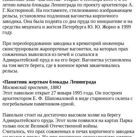
летию начала блокады Ленинграда по проекту архитектора А.
Г. Костюриной. На постаменте, стилизованно изображающем
рельсы, установлена подлинная вагонетка кирпичного
заводика. Она была поднята со дна пруда по инициативе и на
средства мецената и жителя Петербурга Ю. Ю. Жорно в 1999
году.
При переоборудовании заводика в крематорий инженеры
сконструировали жаропрочные вагонетки, на которых прах
сожженных вывозился из печей и ссыпался в
Адмиралтейский пруд и на его берег. Вагонетка установлена
на том месте берега, где в военное время заканчивались
рельсы.
•Памятник жертвам блокады Ленинграда
Московский проспект, 188О
Этот павильон открыт 27 января 1995 года. Он построен
архитектором Е. Ф. Шаповаловой в виде старинного склепа с
погребальным памятником-урной.
Павильон стоит на достаточно высоком холме на берегу
Адмиралтейского пруда. Этот холм появился на картах Парка
только после Великой Отечественной войны.
Считалось, что прах сожженных в печах кирпичного заводика
ссыпался в пруды. Но при прочтении специалистами заметок