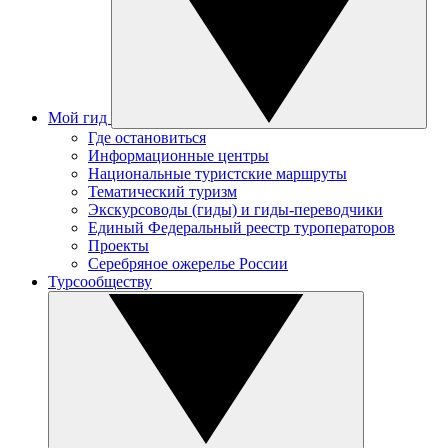
Мой гид
Где остановиться
Информационные центры
Национальные туристские маршруты
Тематический туризм
Экскурсоводы (гиды) и гиды-переводчики
Единый Федеральный реестр туроператоров
Проекты
Серебряное ожерелье России
Турсообществу