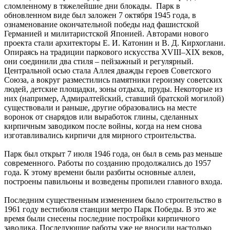
сломленному в тяжелейшие дни блокады. Парк в
обновленном виде был заложен 7 октября 1945 года, в
ознаменование окончательной победы над фашистской
Германией и милитаристской Японией. Авторами нового
проекта стали архитекторы Е. И. Катонин и В. Д. Кирхоглани.
Опираясь на традиции паркового искусства XVIII–XIX веков,
они соединили два стиля – пейзажный и регулярный.
Центральной осью стала Аллея дважды героев Советского
Союза, а вокруг разместились памятники героизму советских
людей, детские площадки, зоны отдыха, пруды. Некоторые из
них (например, Адмиралтейский, ставший братской могилой)
существовали и раньше, другие образовались на месте
воронок от снарядов или выработок глины, сделанных
кирпичным заводиком после войны, когда на нем снова
изготавливались кирпичи для мирного строительства.
Парк был открыт 7 июля 1946 года, он был в семь раз меньше
современного. Работы по созданию продолжались до 1957
года. К этому времени были разбиты основные аллеи,
построены павильоны и возведены пропилеи главного входа.
Последним существенным изменением было строительство в
1961 году вестибюля станции метро Парк Победы. В это же
время были снесены последние постройки кирпичного
заводика. Последующие работы уже не вносили настолько