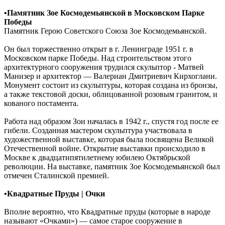
•Памятник Зое Космодемьянской в Московском Парке
Победы
Памятник Герою Советского Союза Зое Космодемьянской.
Он был торжественно открыт в г. Ленинграде 1951 г. в
Московском парке Победы. Над строительством этого
архитектурного сооружения трудился скульптор - Матвей
Манизер и архитектор — Валериан Дмитриевич Кирхоглани.
Монумент состоит из скульптуры, которая создана из бронзы,
а также текстовой доски, облицованной розовым гранитом, и
кованого постамента.
Работа над образом Зои началась в 1942 г., спустя год после ее
гибели. Созданная мастером скульптура участвовала в
художественной выставке, которая была посвящена Великой
Отечественной войне. Открытие выставки происходило в
Москве к двадцатипятилетнему юбилею Октябрьской
революции. На выставке, памятник Зое Космодемьянской был
отмечен Сталинской премией.
•Квадратные Пруды |
Очки
Вполне вероятно, что Квадратные пруды (которые в народе
называют «Очками») — самое старое сооружение в