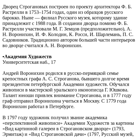
Дворец Строгановых построен по проекту архитектора Ф. Б.
Растрелли в 1753–1754 годах, один из образцов русского
барокко. Ныне — филиал Русского музея, которому здание
принадлежит с 1988 года. В создании дворца помимо Ф. Б.
Растрелли участвовали М. Г. Земцов (предположительно), А.
Н. Воронихин, И. Ф. Колодин, К. Росси, И. Шарлемань, П. С.
Садовников. Традиционно автором большей части интерьеров
во дворце считался А. Н. Воронихин.
•Академия Художеств
Университетская наб., 17
Андрей Воронихин родился в русско-пермяцкой семье
крепостных графа А. С. Строганова, бывшего долгое время
президентом петербургской Академии художеств. Обучался
живописи в мастерской уральского иконописца Г. Юшкова.
Талант юноши привлек внимание Строганова, и в 1777 году
граф отправил Воронихина учиться в Москву. С 1779 года
Воронихин работал в Петербурге.
В 1797 году художник получил звание академика
«перспективной живописи» Академии Художеств за картины
«Вид картинной галереи в Строгановском дворце» (1793,
Эрмитаж) и «Вид Строгановской дачи» (1797, Русский музей,