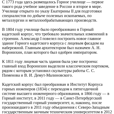
С 1773 года здесь размещалось Горное училище — первое
такого рода учебное заведение в России и второе в мире.
Училище открыто по указу Екатерины II для подготовки
специалистов по добыче полезных ископаемых, по
металлургии и металлообрабатывающих производств.
В 1804 году училище было преобразовано в Горный
кадетский корпус, что требовало значительных изменений в
строении. Александр I повелел построить новое главное
здание Горного кадетского корпуса с лицевым фасадом на
набережной. Главным архитектором был назначен А. Н.
Воронихин, план которого был одобрен императором.
К 1811 году лицевая часть здания была уже построена:
главный вход Воронихин выделили классическим портиком,
рядом с которым установил скульптуры работы С. С.
Пименова и В. И. Демут-Малиновского.
Кадетский корпус был преобразован в Институт Корпуса
горных инженеров (1834) с переходом к пятигодичной
системе высшего инженерного образования, в 1866 году — в
Горный институт, в 2011 году — в Санкт-Петербургский
государственный горный университет, и, наконец, после
произошедшего в 2011 году объединения с Северо-Западным
государственным заочным техническим университетом в 2012