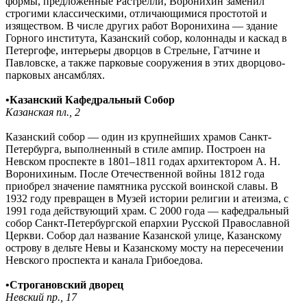
формы, предложенные Растрелли, Воронихин заменил
строгими классическими, отличающимися простотой и
изяществом. В числе других работ Воронихина — здание
Горного института, Казанский собор, колоннады и каскад в
Петергофе, интерьеры дворцов в Стрельне, Гатчине и
Павловске, а также парковые сооружения в этих дворцово-
парковых ансамблях.
•Казанский Кафедральный Собор
Казанская пл., 2
Казанский собор — один из крупнейших храмов Санкт-
Петербурга, выполненный в стиле ампир. Построен на
Невском проспекте в 1801–1811 годах архитектором А. Н.
Воронихиным. После Отечественной войны 1812 года
приобрел значение памятника русской воинской славы. В
1932 году превращен в Музей истории религии и атеизма, с
1991 года действующий храм. С 2000 года — кафедральный
собор Санкт-Петербургской епархии Русской Православной
Церкви. Собор дал название Казанской улице, Казанскому
острову в дельте Невы и Казанскому мосту на пересечении
Невского проспекта и канала Грибоедова.
•Строгановский дворец
Невский пр., 17