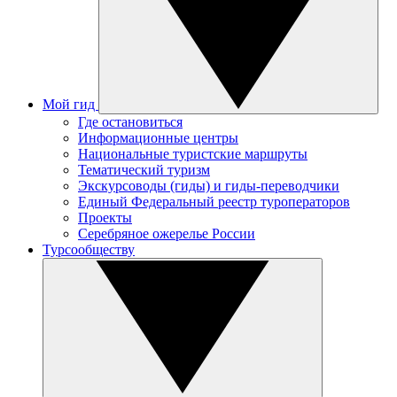
Мой гид
Где остановиться
Информационные центры
Национальные туристские маршруты
Тематический туризм
Экскурсоводы (гиды) и гиды-переводчики
Единый Федеральный реестр туроператоров
Проекты
Серебряное ожерелье России
Турсообществу