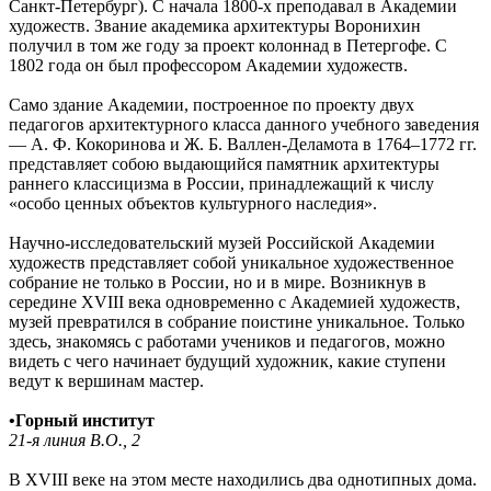
Санкт-Петербург). С начала 1800-х преподавал в Академии
художеств. Звание академика архитектуры Воронихин
получил в том же году за проект колоннад в Петергофе. С
1802 года он был профессором Академии художеств.
Само здание Академии, построенное по проекту двух
педагогов архитектурного класса данного учебного заведения
— А. Ф. Кокоринова и Ж. Б. Валлен-Деламота в 1764–1772 гг.
представляет собою выдающийся памятник архитектуры
раннего классицизма в России, принадлежащий к числу
«особо ценных объектов культурного наследия».
Научно-исследовательский музей Российской Академии
художеств представляет собой уникальное художественное
собрание не только в России, но и в мире. Возникнув в
середине XVIII века одновременно с Академией художеств,
музей превратился в собрание поистине уникальное. Только
здесь, знакомясь с работами учеников и педагогов, можно
видеть с чего начинает будущий художник, какие ступени
ведут к вершинам мастер.
•
Горный институт
21-я линия В.О., 2
В XVIII веке на этом месте находились два однотипных дома.