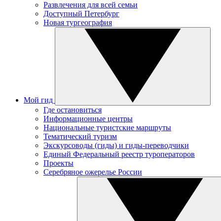
Развлечения для всей семьи
Доступный Петербург
Новая тургеография
Мой гид
Где остановиться
Информационные центры
Национальные туристские маршруты
Тематический туризм
Экскурсоводы (гиды) и гиды-переводчики
Единый Федеральный реестр туроператоров
Проекты
Серебряное ожерелье России