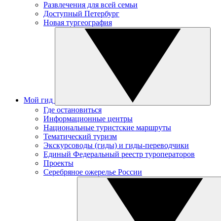
Развлечения для всей семьи
Доступный Петербург
Новая тургеография
Мой гид
Где остановиться
Информационные центры
Национальные туристские маршруты
Тематический туризм
Экскурсоводы (гиды) и гиды-переводчики
Единый Федеральный реестр туроператоров
Проекты
Серебряное ожерелье России