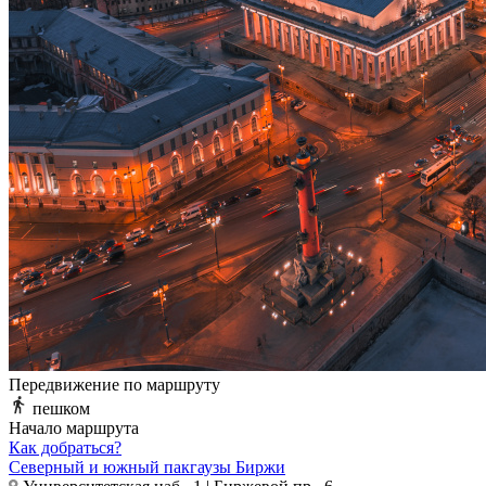
Передвижение по маршруту
пешком
Начало маршрута
Как добраться?
Северный и южный пакгаузы Биржи