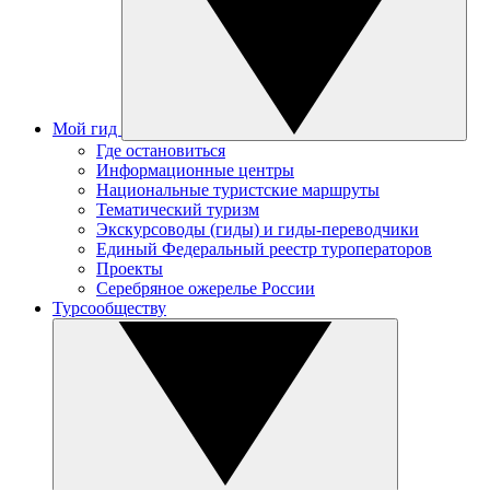
Мой гид
Где остановиться
Информационные центры
Национальные туристские маршруты
Тематический туризм
Экскурсоводы (гиды) и гиды-переводчики
Единый Федеральный реестр туроператоров
Проекты
Серебряное ожерелье России
Турсообществу