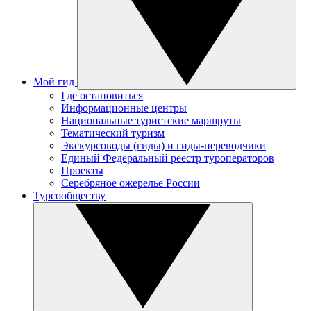
Мой гид
Где остановиться
Информационные центры
Национальные туристские маршруты
Тематический туризм
Экскурсоводы (гиды) и гиды-переводчики
Единый Федеральный реестр туроператоров
Проекты
Серебряное ожерелье России
Турсообществу