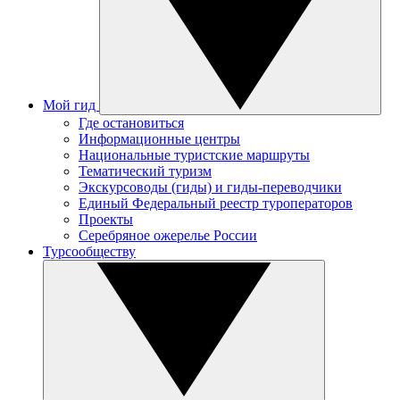
Мой гид
Где остановиться
Информационные центры
Национальные туристские маршруты
Тематический туризм
Экскурсоводы (гиды) и гиды-переводчики
Единый Федеральный реестр туроператоров
Проекты
Серебряное ожерелье России
Турсообществу