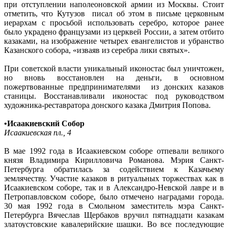
при отступлении наполеоновской армии из Москвы. Стоит
отметить, что Кутузов писал об этом в письме церковным
иерархам с просьбой использовать серебро, которое ранее
было украдено французами из церквей России, а затем отбито
казаками, на изображение четырех евангелистов и убранство
Казанского собора, «изваяв из серебра лики святых».
При советской власти уникальный иконостас был уничтожен,
но вновь восстановлен на деньги, в основном
пожертвованные предпринимателями из донских казаков
станицы. Восстанавливали иконостас под руководством
художника-реставратора донского казака Дмитрия Попова.
•Исаакиевский Собор
Исаакиевская пл., 4
В мае 1992 года в Исаакиевском соборе отпевали великого
князя Владимира Кирилловича Романова. Мэрия Санкт-
Петербурга обратилась за содействием к Казачьему
землячеству. Участие казаков в ритуальных торжествах как в
Исаакиевском соборе, так и в Александро-Невской лавре и в
Петропавловском соборе, было отмечено наградами города.
30 мая 1992 года в Смольном заместитель мэра Санкт-
Петербурга Вячеслав Щербаков вручил пятнадцати казакам
златоустовские кавалерийские шашки. Во все последующие