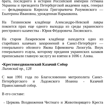
брата, последнего в истории Российской империи гетмана
Украины и президента Петербургской академии наук, генерал
— фельдмаршала Кирилла Григорьевича Разумовского —
Екатерина Ивановна, урожденная Нарышкина.
На Тихвинском кладбище Александро-Невской лавры
покоится прах еще одного выходца из среды украинского
реестрового казачества - Юрия Фёдоровича Лисянского.
На старом Лазаревском кладбище находится одно из
старейших казачьих захоронений в Санкт-Петербурге —
генерального обозного Якова Ефимовича Лизогуба. Внук
генерального есаула, которому предания украинских казаков
приписывали главную заслугу во взятии в 1696 г. Азова.
•Крестовоздвиженский Казачий Собор
Лиговский пр., 128
С мая 1991 года по Благословению митрополита Санкт-
Петербургского и Ладожского Иоанна - Казачий
Православный собор.
В его составе:
- Церковь Воздвижения Честнаго и Животворящего Креста