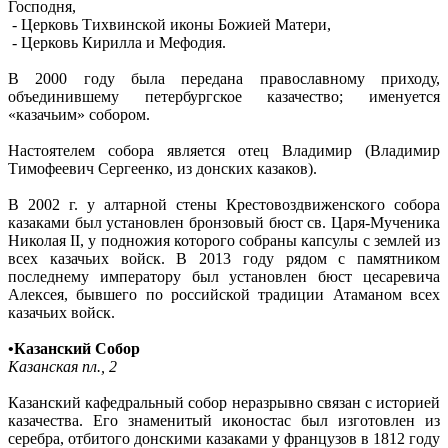
Господня,
- Церковь Тихвинской иконы Божией Матери,
- Церковь Кирилла и Мефодия.
В 2000 году была передана православному приходу,
объединившему петербургское казачество; именуется
«казачьим» собором.
Настоятелем собора является отец Владимир (Владимир
Тимофеевич Сергеенко, из донских казаков).
В 2002 г. у алтарной стены Крестовоздвиженского собора
казаками был установлен бронзовый бюст св. Царя-Мученика
Николая II, у подножия которого собраны капсулы с землей из
всех казачьих войск. В 2013 году рядом с памятником
последнему императору был установлен бюст цесаревича
Алексея, бывшего по российской традиции Атаманом всех
казачьих войск.
•Казанский Собор
Казанская пл., 2
Казанский кафедральный собор неразрывно связан с историей
казачества. Его знаменитый иконостас был изготовлен из
серебра, отбитого донскими казаками у французов в 1812 году