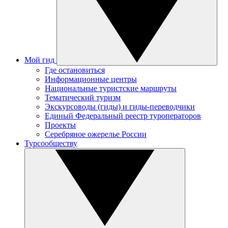
Мой гид
Где остановиться
Информационные центры
Национальные туристские маршруты
Тематический туризм
Экскурсоводы (гиды) и гиды-переводчики
Единый Федеральный реестр туроператоров
Проекты
Серебряное ожерелье России
Турсообществу