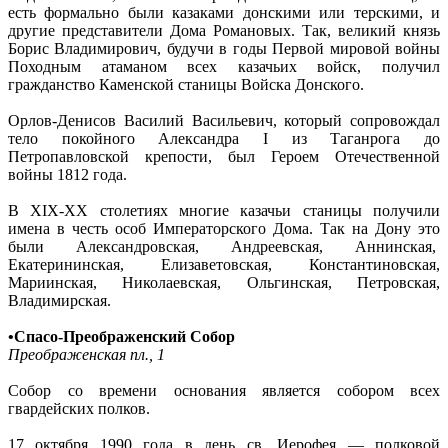
есть формально были казаками донскими или терскими, и
другие представители Дома Романовых. Так, великий князь
Борис Владимирович, будучи в годы Первой мировой войны
Походным атаманом всех казачьих войск, получил
гражданство Каменской станицы Войска Донского.
Орлов-Денисов Василий Васильевич, который сопровождал
тело покойного Александра I из Таганрога до
Петропавловской крепости, был Героем Отечественной
войны 1812 года.
В XIX-XX столетиях многие казачьи станицы получили
имена в честь особ Императорского Дома. Так на Дону это
были Александровская, Андреевская, Аннинская,
Екатерининская, Елизаветовская, Константиновская,
Мариинская, Николаевская, Ольгинская, Петровская,
Владимирская.
•Спасо-Преображенский Собор
Преображенская пл., 1
Собор со времени основания является собором всех
гвардейских полков.
17 октября 1990 года в день св. Иерофея — полковой