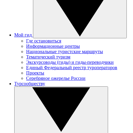
Мой гид
Где остановиться
Информационные центры
Национальные туристские маршруты
Тематический туризм
Экскурсоводы (гиды) и гиды-переводчики
Единый Федеральный реестр туроператоров
Проекты
Серебряное ожерелье России
Турсообществу