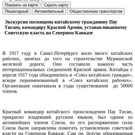
Показать на карте
Скрыть карту
Пешеходный
Автомобильный
Общественным транспортом
Экскурсия посвящена китайскому гражданину Пау
Тисану, командиру Красной Армии, устанавливавшему
Советскую власть на Северном Кавказе
В 1917 году в Санкт-Петербурге жило много китайских
рабочих, занятых до того на строительстве Мурманской
железной дороги. Они составили важную часть
интернациональных соединений Красной армии. Китайцы с
апреля 1917 года объединялись в «Союз китайских граждан»,
вскоре переименованный в «Союз китайских рабочих».
Организация охватывала в годы существования до 50000
членов.
Красный командир китайского происхождения Пау Тисан,
прекрасно владевший русским языком, был одним из
активнейших членов Союза, по его распоряжению силы
Союза были направлены помогать установлению советской
власти на Северном Кавказе. Сам он, будучи образованным