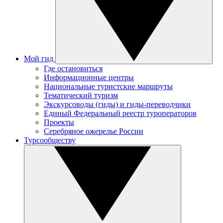
Мой гид
Где остановиться
Информационные центры
Национальные туристские маршруты
Тематический туризм
Экскурсоводы (гиды) и гиды-переводчики
Единый Федеральный реестр туроператоров
Проекты
Серебряное ожерелье России
Турсообществу