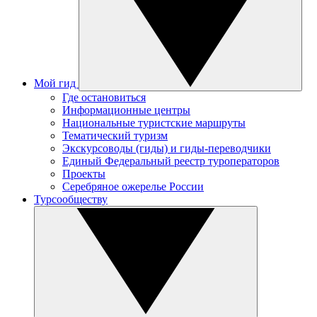
Мой гид
Где остановиться
Информационные центры
Национальные туристские маршруты
Тематический туризм
Экскурсоводы (гиды) и гиды-переводчики
Единый Федеральный реестр туроператоров
Проекты
Серебряное ожерелье России
Турсообществу