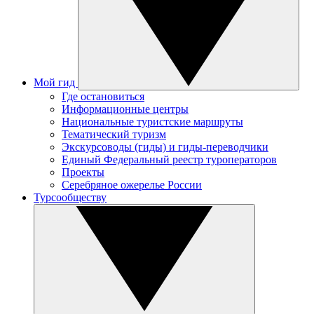
Мой гид
Где остановиться
Информационные центры
Национальные туристские маршруты
Тематический туризм
Экскурсоводы (гиды) и гиды-переводчики
Единый Федеральный реестр туроператоров
Проекты
Серебряное ожерелье России
Турсообществу