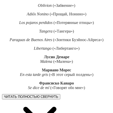
Oblivion
(«Забвение»)
Adiós Nonino
(«Прощай, Нонино»)
Los pojaros perdidos
(«Потерянные птицы»)
Tangera
(«Тангера»)
Paraguas de Buenos Aires
(«Зонтики Буэйнос-Айреса»)
Libertango
(«Либертанго»)
Лусио Демаре
Malena
(«Малена»)
Мариано Морес
En esta tarde gris
(«В этот серый полдень»)
Франсиско Канаро
Se dice de mí
(«Говорят обо мне»)
ЧИТАТЬ ПОЛНОСТЬЮ
СВЕРНУТЬ