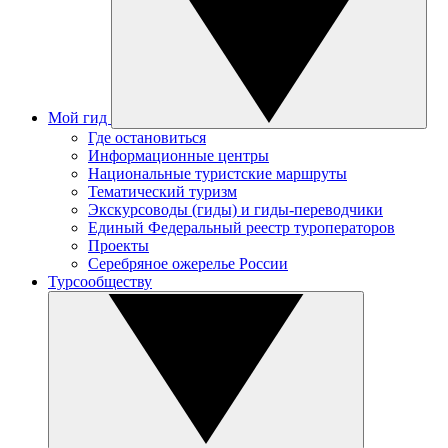
Мой гид
Где остановиться
Информационные центры
Национальные туристские маршруты
Тематический туризм
Экскурсоводы (гиды) и гиды-переводчики
Единый Федеральный реестр туроператоров
Проекты
Серебряное ожерелье России
Турсообществу