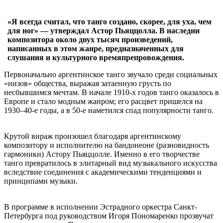
«Я всегда считал, что танго создано, скорее, для уха, чем
для ног» — утверждал Астор Пьяццолла. В наследии
композитора около двух тысяч произведений,
написанных в этом жанре, предназначенных для
слушания и культурного времяпрепровождения.
Первоначально аргентинское танго звучало среди социальных
«низов» общества, выражая затаенную грусть по
несбывшимся мечтам. В начале 1910-х годов танго оказалось в
Европе и стало модным жанром; его расцвет пришелся на
1930–40-е годы, а в 50-е наметился спад популярности танго.
Крутой вираж произошел благодаря аргентинскому
композитору и исполнителю на бандонеоне (разновидность
гармоники) Астору Пьяццолле. Именно в его творчестве
танго превратилось в элитарный вид музыкального искусства
вследствие соединения с академическими тенденциями и
принципами музыки.
В программе в исполнении Эстрадного оркестра Санкт-
Петербурга под руководством Игоря Пономаренко прозвучат