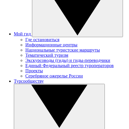
Мой гид
Где остановиться
Информационные центры
Национальные туристские маршруты
Тематический туризм
Экскурсоводы (гиды) и гиды-переводчики
Единый Федеральный реестр туроператоров
Проекты
Серебряное ожерелье России
Турсообществу