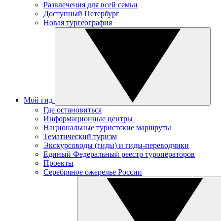
Развлечения для всей семьи
Доступный Петербург
Новая тургеография
Мой гид
Где остановиться
Информационные центры
Национальные туристские маршруты
Тематический туризм
Экскурсоводы (гиды) и гиды-переводчики
Единый Федеральный реестр туроператоров
Проекты
Серебряное ожерелье России