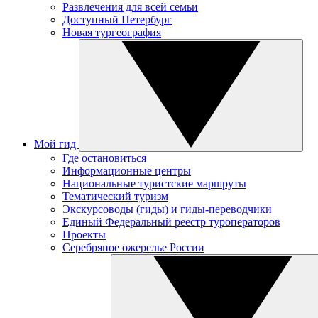
Развлечения для всей семьи
Доступный Петербург
Новая тургеография
Мой гид
Где остановиться
Информационные центры
Национальные туристские маршруты
Тематический туризм
Экскурсоводы (гиды) и гиды-переводчики
Единый Федеральный реестр туроператоров
Проекты
Серебряное ожерелье России