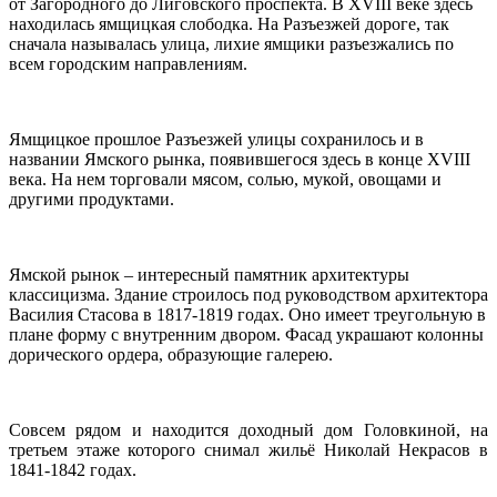
от Загородного до Лиговского проспекта. В XVIII веке здесь
находилась ямщицкая слободка. На Разъезжей дороге, так
сначала называлась улица, лихие ямщики разъезжались по
всем городским направлениям.
Ямщицкое прошлое Разъезжей улицы сохранилось и в
названии Ямского рынка, появившегося здесь в конце XVIII
века. На нем торговали мясом, солью, мукой, овощами и
другими продуктами.
Ямской рынок – интересный памятник архитектуры
классицизма. Здание строилось под руководством архитектора
Василия Стасова в 1817-1819 годах. Оно имеет треугольную в
плане форму с внутренним двором. Фасад украшают колонны
дорического ордера, образующие галерею.
Совсем рядом и находится доходный дом Головкиной, на
третьем этаже которого снимал жильё Николай Некрасов в
1841-1842 годах.