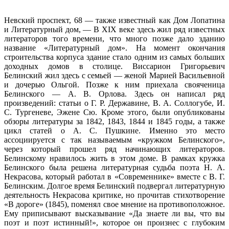
Невский проспект, 68 — также известный как Дом Лопатина
и Литературный дом, — В XIX веке здесь жил ряд известных
литераторов того времени, что много позже дало зданию
название «Литературный дом». На момент окончания
строительства корпуса здание стало одним из самых больших
доходных домов в столице. Виссарион Григорьевич
Белинский жил здесь с семьей — женой Марией Васильевной
и дочерью Ольгой. Позже к ним приехала свояченица
Белинского — А. В. Орлова. Здесь он написал ряд
произведений: статьи о Г. Р. Державине, В. А. Соллогубе, И.
С. Тургеневе, Эжене Сю. Кроме этого, были опубликованы
обзоры литературы за 1842, 1843, 1844 и 1845 годы, а также
цикл статей о А. С. Пушкине. Именно это место
ассоциируется с так называемым «кружком Белинского»,
через который прошел ряд начинающих литераторов.
Белинскому нравилось жить в этом доме. В рамках кружка
Белинского была решена литературная судьба поэта Н. А.
Некрасова, который работал в «Современнике» вместе с В. Г.
Белинским. Долгое время Белинский подвергал литературную
деятельность Некрасова критике, но прочитав стихотворение
«В дороге» (1845), поменял свое мнение на противоположное.
Ему приписывают высказывание «Да знаете ли вы, что вы
поэт и поэт истинный!», которое он произнес с глубоким