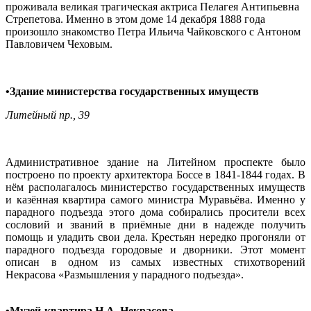
проживала великая трагическая актриса Пелагея Антипьевна
Стрепетова. Именно в этом доме 14 декабря 1888 года
произошло знакомство Петра Ильича Чайковского с Антоном
Павловичем Чеховым.
•Здание министерства государственных имуществ
Литейный пр., 39
Административное здание на Литейном проспекте было
построено по проекту архитектора Боссе в 1841-1844 годах. В
нём располагалось министерство государственных имуществ
и казённая квартира самого министра Муравьёва. Именно у
парадного подъезда этого дома собирались просители всех
сословий и званий в приёмные дни в надежде получить
помощь и уладить свои дела. Крестьян нередко прогоняли от
парадного подъезда городовые и дворники. Этот момент
описан в одном из самых известных стихотворений
Некрасова «Размышления у парадного подъезда».
•Музей-квартира Н.А. Некрасова