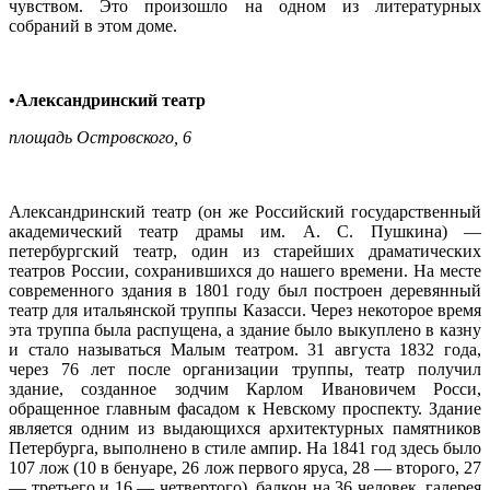
чувством. Это произошло на одном из литературных
собраний в этом доме.
•Александринский театр
площадь Островского, 6
Александринский театр (он же Российский государственный
академический театр драмы им. А. С. Пушкина) —
петербургский театр, один из старейших драматических
театров России, сохранившихся до нашего времени. На месте
современного здания в 1801 году был построен деревянный
театр для итальянской труппы Казасси. Через некоторое время
эта труппа была распущена, а здание было выкуплено в казну
и стало называться Малым театром. 31 августа 1832 года,
через 76 лет после организации труппы, театр получил
здание, созданное зодчим Карлом Ивановичем Росси,
обращенное главным фасадом к Невскому проспекту. Здание
является одним из выдающихся архитектурных памятников
Петербурга, выполнено в стиле ампир. На 1841 год здесь было
107 лож (10 в бенуаре, 26 лож первого яруса, 28 — второго, 27
— третьего и 16 — четвертого), балкон на 36 человек, галерея