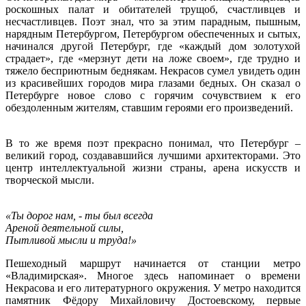
роскошных палат и обитателей трущоб, счастливцев и
несчастливцев. Поэт знал, что за этим парадным, пышным,
нарядным Петербургом, Петербургом обеспеченных и сытых,
начинался другой Петербург, где «каждый дом золотухой
страдает», где «мерзнут дети на ложе своем», где трудно и
тяжело бесприютным беднякам. Некрасов сумел увидеть один
из красивейших городов мира глазами бедных. Он сказал о
Петербурге новое слово с горячим сочувствием к его
обездоленным жителям, ставшим героями его произведений.
В то же время поэт прекрасно понимал, что Петербург –
великий город, создававшийся лучшими архитекторами. Это
центр интеллектуальной жизни страны, арена искусств и
творческой мысли.
«Ты дорог нам, - ты был всегда
Ареной деятельной силы,
Пытливой мысли и труда!»
Пешеходный маршрут начинается от станции метро
«Владимирская». Многое здесь напоминает о времени
Некрасова и его литературного окружения. У метро находится
памятник Фёдору Михайловичу Достоевскому, первые