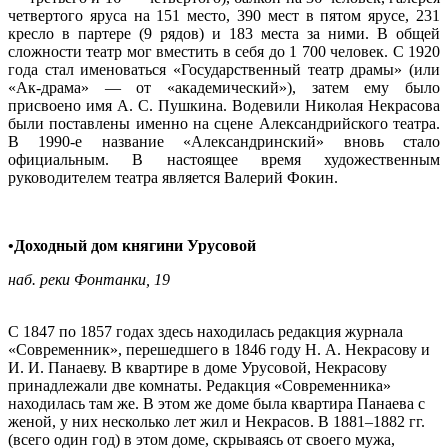
четвертого яруса на 151 место, 390 мест в пятом ярусе, 231
кресло в партере (9 рядов) и 183 места за ними. В общей
сложности театр мог вместить в себя до 1 700 человек. C 1920
года стал именоваться «Государственный театр драмы» (или
«Ак-драма» — от «академический»), затем ему было
присвоено имя А. С. Пушкина. Водевили Николая Некрасова
были поставлены именно на сцене Александрийского театра.
В 1990-е название «Александринский» вновь стало
официальным. В настоящее время художественным
руководителем театра является Валерий Фокин.
•Доходный дом княгини Урусовой
наб. реки Фонтанки, 19
С 1847 по 1857 годах здесь находилась редакция журнала
«Современник», перешедшего в 1846 году Н. А. Некрасову и
И. И. Панаеву. В квартире в доме Урусовой, Некрасову
принадлежали две комнаты. Редакция «Современника»
находилась там же. В этом же доме была квартира Панаева с
женой, у них несколько лет жил и Некрасов. В 1881–1882 гг.
(всего один год) в этом доме, скрываясь от своего мужа,