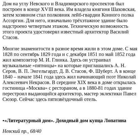
Дом на углу Невского и Владимирского проспектов был
построен в конце XVIII века. Им владела княгиня Шаховская,
затем хозяином стал полковник лейб-гвардии Конного полка
Ассоргин. Для него, изначально трёхэтажное здание было
надстроено четвертым этажом. Техническую возможность
этого проекта удостоверял известный архитектор Василий
Стасов.
Многие знаменитости в разное время жили в этом доме. С мая
1828 по сентябрь 1829 года и с декабря 1851 по май 1852 года
жил композитор М. И. Глинка. Здесь он устраивал
музыкальные «пятницы» на которые приглашались А. Н.
Серов, В. П. Энгельгардт, Д. В. Стасов, Ф. Шуберт. А в конце
1840 – начале 1841 года здесь жил начинающий поэт Николай
Алексеевич Некрасов. В середине XIX века в доме открылась
гостиница «Москва» с рестораном, а в 1880-81 годах здание
перестроил выдающийся архитектор, мастер эклектики Павел
Сюзор. Сейчас здесь пятизвёздочный отель.
•«Литературный дом». Доходный дом купца Лопатина
Невский пр., 68/40