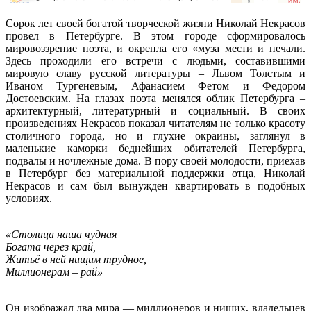
Cорок лет своей богатой творческой жизни Николай Некрасов
провел в Петербурге. В этом городе сформировалось
мировоззрение поэта, и окрепла его «муза мести и печали.
Здесь проходили его встречи с людьми, составившими
мировую славу русской литературы – Львом Толстым и
Иваном Тургеневым, Афанасием Фетом и Федором
Достоевским. На глазах поэта менялся облик Петербурга –
архитектурный, литературный и социальный. В своих
произведениях Некрасов показал читателям не только красоту
столичного города, но и глухие окраины, заглянул в
маленькие каморки беднейших обитателей Петербурга,
подвалы и ночлежные дома. В пору своей молодости, приехав
в Петербург без материальной поддержки отца, Николай
Некрасов и сам был вынужден квартировать в подобных
условиях.
«Столица наша чудная
Богата через край,
Житьё в ней нищим трудное,
Миллионерам – рай»
Он изображал два мира — миллионеров и нищих, владельцев