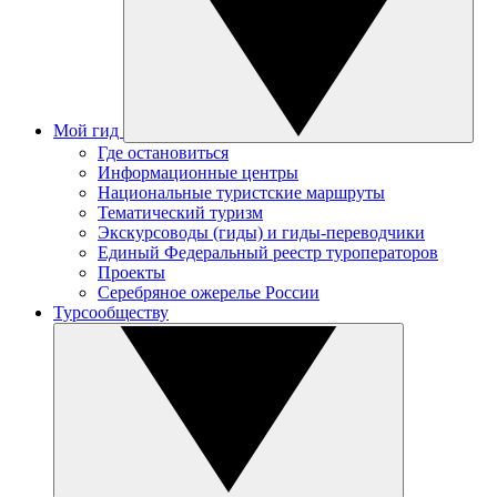
Мой гид
Где остановиться
Информационные центры
Национальные туристские маршруты
Тематический туризм
Экскурсоводы (гиды) и гиды-переводчики
Единый Федеральный реестр туроператоров
Проекты
Серебряное ожерелье России
Турсообществу