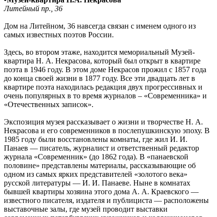
Литейный пр., 36
Дом на Литейном, 36 навсегда связан с именем одного из
самых известных поэтов России.
Здесь, во втором этаже, находится мемориальный Музей-
квартира Н. А. Некрасова, который был открыт в квартире
поэта в 1946 году. В этом доме Некрасов прожил с 1857 года
до конца своей жизни в 1877 году. Все эти двадцать лет в
квартире поэта находилась редакция двух прогрессивных и
очень популярных в то время журналов – «Современника» и
«Отечественных записок».
Экспозиция музея рассказывает о жизни и творчестве Н. А.
Некрасова и его современников в послепушкинскую эпоху. В
1985 году были восстановлены комнаты, где жил И. И.
Панаев — писатель, журналист и ответственный редактор
журнала «Современник» (до 1862 года). В «панаевской
половине» представлены материалы, рассказывающие об
одном из самых ярких представителей «золотого века»
русской литературы — И. И. Панаеве. Ныне в комнатах
бывшей квартиры хозяина этого дома А. А. Краевского —
известного писателя, издателя и публициста — расположены
выставочные залы, где музей проводит выставки