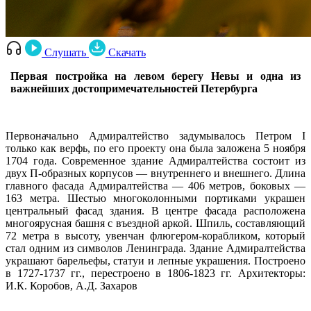
Слушать
Скачать
Первая постройка на левом берегу Невы и одна из
важнейших достопримечательностей Петербурга
Первоначально Адмиралтейство задумывалось Петром I
только как верфь, по его проекту она была заложена 5 ноября
1704 года. Современное здание Адмиралтейства состоит из
двух П-образных корпусов — внутреннего и внешнего. Длина
главного фасада Адмиралтейства — 406 метров, боковых —
163 метра. Шестью многоколонными портиками украшен
центральный фасад здания. В центре фасада расположена
многоярусная башня с въездной аркой. Шпиль, составляющий
72 метра в высоту, увенчан флюгером-корабликом, который
стал одним из символов Ленинграда. Здание Адмиралтейства
украшают барельефы, статуи и лепные украшения. Построено
в 1727-1737 гг., перестроено в 1806-1823 гг. Архитекторы:
И.К. Коробов, А.Д. Захаров