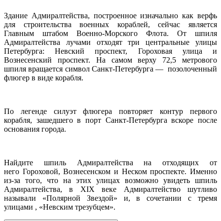
Здание Адмиралтейства, построенное изначально как верфь
для строительства военных кораблей, сейчас является
Главным штабом Военно-Морского Флота. От шпиля
Адмиралтейства лучами отходят три центральные улицы
Петербурга: Невский проспект, Гороховая улица и
Вознесенский проспект. На самом верху 72,5 метрового
шпиля вращаeтся символ Санкт-Петербурга — позолоченный
флюгер в виде корабля.
По легенде силуэт флюгера повторяет контур первого
корабля, зашедшего в порт Санкт-Петербурга вскоре после
основания города.
Найдите шпиль Адмиралтейства на отходящих от
него Гороховой, Вознесенском и Неском проспекте. Именно
из-за того, что на этих улицах возможно увидеть шпиль
Адмиралтейства, в XIX веке Адмиралтейство шутливо
называли «Полярной Звездой» и, в сочетании с тремя
улицами , «Невским трезубцем».