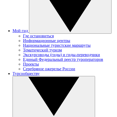
Мой гид
Где остановиться
Информационные центры
Национальные туристские маршруты
Тематический туризм
Экскурсоводы (гиды) и гиды-переводчики
Единый Федеральный реестр туроператоров
Проекты
Серебряное ожерелье России
Турсообществу