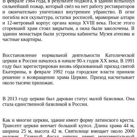
В феврале 1984 года, в результате поджога, в здании вспыхнул
сильнейший пожар, который свёл на нет работу реставраторов
и окончательно уничтожил внутреннее убранство. В огне
погибла вся скульптура, остатки росписей, мраморные алтари
и 12-метровый корпус органа конца XVIII века. После этого
сгоревший храм стоял закрытым, а окна были заколочены. В
здании монастыря были устроены кабинеты Музея атеизма и
частные квартиры.
Восстановление нормальной деятельности Католической
церкви в России началось в начале 90-х годов XX века. В 1991
году был зарегистрирован вновь образованный приход святой
Екатерины, в феврале 1992 года городские власти приняли
решение о возвращении храма Церкви. Приход насчитывает
около тысячи прихожан.
В 2013 году церкви был дарован статус малой базилики. Она
стала единственной базиликой в России.
Как и многие церкви, здание имеет форму латинского креста.
Трансепт церкви венчает большой купол. Длина храма 44 м,
ширина 25 м, высота 42 м. Святилище вмещает около 2000
человек. Главный фасад церкви имеет монументальный