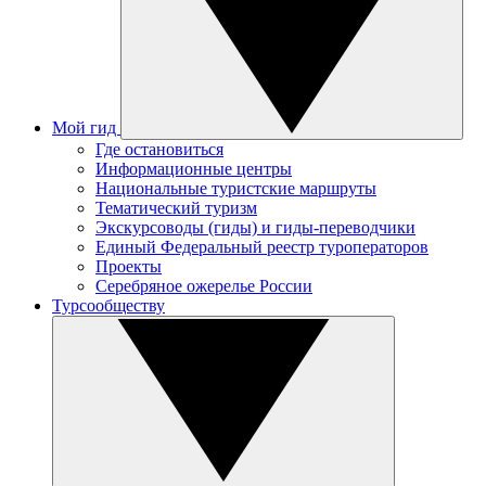
Мой гид
Где остановиться
Информационные центры
Национальные туристские маршруты
Тематический туризм
Экскурсоводы (гиды) и гиды-переводчики
Единый Федеральный реестр туроператоров
Проекты
Серебряное ожерелье России
Турсообществу