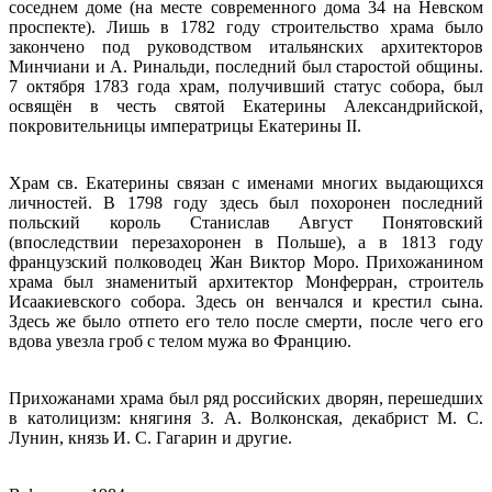
соседнем доме (на месте современного дома 34 на Невском
проспекте). Лишь в 1782 году строительство храма было
закончено под руководством итальянских архитекторов
Минчиани и А. Ринальди, последний был старостой общины.
7 октября 1783 года храм, получивший статус собора, был
освящён в честь святой Екатерины Александрийской,
покровительницы императрицы Екатерины II.
Храм св. Екатерины связан с именами многих выдающихся
личностей. В 1798 году здесь был похоронен последний
польский король Станислав Август Понятовский
(впоследствии перезахоронен в Польше), а в 1813 году
французский полководец Жан Виктор Моро. Прихожанином
храма был знаменитый архитектор Монферран, строитель
Исаакиевского собора. Здесь он венчался и крестил сына.
Здесь же было отпето его тело после смерти, после чего его
вдова увезла гроб с телом мужа во Францию.
Прихожанами храма был ряд российских дворян, перешедших
в католицизм: княгиня З. А. Волконская, декабрист М. С.
Лунин, князь И. С. Гагарин и другие.