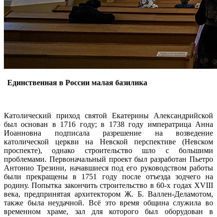
Единственная в России малая базилика
Католический приход святой Екатерины Александрийской
был основан в 1716 году; в 1738 году императрица Анна
Иоанновна подписала разрешение на возведение
католической церкви на Невской перспективе (Невском
проспекте), однако строительство шло с большими
проблемами. Первоначальный проект был разработан Пьетро
Антонио Трезини, начавшиеся под его руководством работы
были прекращены в 1751 году после отъезда зодчего на
родину. Попытка закончить строительство в 60-х годах XVIII
века, предпринятая архитектором Ж. Б. Валлен-Деламотом,
также была неудачной. Всё это время община служила во
временном храме, зал для которого был оборудован в