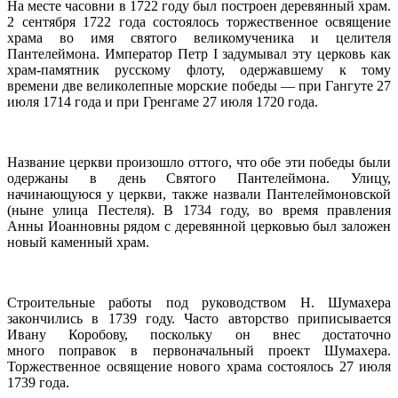
На месте часовни в 1722 году был построен деревянный храм.
2 сентября 1722 года состоялось торжественное освящение
храма во имя святого великомученика и целителя
Пантелеймона. Император Петр I задумывал эту церковь как
храм-памятник русскому флоту, одержавшему к тому
времени две великолепные морские победы — при Гангуте 27
июля 1714 года и при Гренгаме 27 июля 1720 года.
Название церкви произошло оттого, что обе эти победы были
одержаны в день Святого Пантелеймона. Улицу,
начинающуюся у церкви, также назвали Пантелеймоновской
(ныне улица Пестеля). В 1734 году, во время правления
Анны Иоанновны рядом с деревянной церковью был заложен
новый каменный храм.
Строительные работы под руководством Н. Шумахера
закончились в 1739 году. Часто авторство приписывается
Ивану Коробову, поскольку он внес достаточно
много поправок в первоначальный проект Шумахера.
Торжественное освящение нового храма состоялось 27 июля
1739 года.