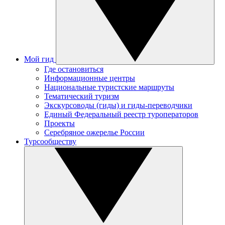
Мой гид
Где остановиться
Информационные центры
Национальные туристские маршруты
Тематический туризм
Экскурсоводы (гиды) и гиды-переводчики
Единый Федеральный реестр туроператоров
Проекты
Серебряное ожерелье России
Турсообществу