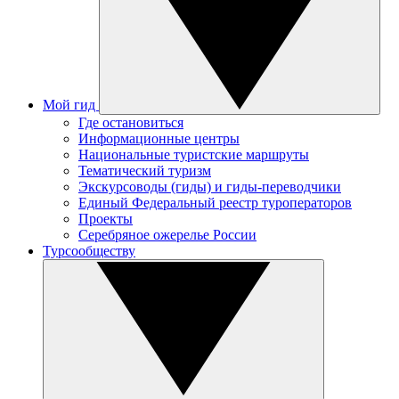
Мой гид
Где остановиться
Информационные центры
Национальные туристские маршруты
Тематический туризм
Экскурсоводы (гиды) и гиды-переводчики
Единый Федеральный реестр туроператоров
Проекты
Серебряное ожерелье России
Турсообществу