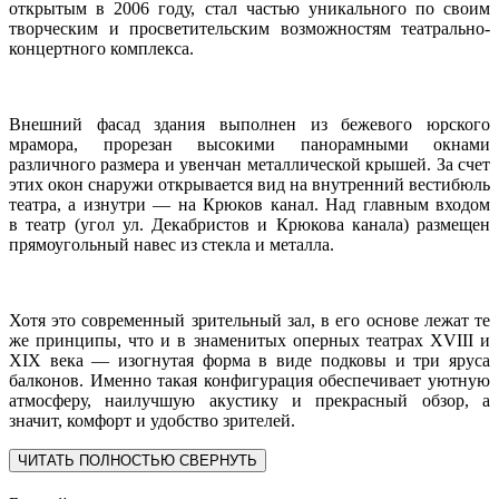
открытым в 2006 году, стал частью уникального по своим
творческим и просветительским возможностям театрально-
концертного комплекса.
Внешний фасад здания выполнен из бежевого юрского
мрамора, прорезан высокими панорамными окнами
различного размера и увенчан металлической крышей. За счет
этих окон снаружи открывается вид на внутренний вестибюль
театра, а изнутри — на Крюков канал. Над главным входом
в театр (угол ул. Декабристов и Крюкова канала) размещен
прямоугольный навес из стекла и металла.
Хотя это современный зрительный зал, в его основе лежат те
же принципы, что и в знаменитых оперных театрах XVIII и
XIX века — изогнутая форма в виде подковы и три яруса
балконов. Именно такая конфигурация обеспечивает уютную
атмосферу, наилучшую акустику и прекрасный обзор, а
значит, комфорт и удобство зрителей.
ЧИТАТЬ ПОЛНОСТЬЮ
СВЕРНУТЬ