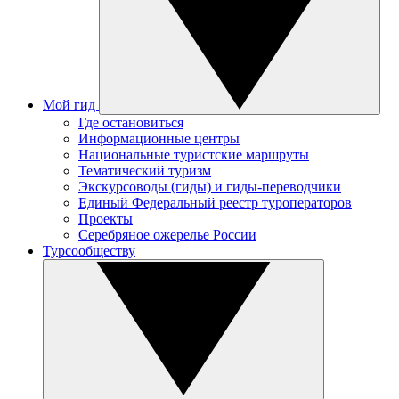
Мой гид
Где остановиться
Информационные центры
Национальные туристские маршруты
Тематический туризм
Экскурсоводы (гиды) и гиды-переводчики
Единый Федеральный реестр туроператоров
Проекты
Серебряное ожерелье России
Турсообществу