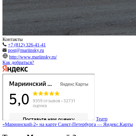
Контакты
+7 (812) 326-41-41
post@mariinsky.ru
http://www.mariinsky.ru/
Как добраться?
Театр
«Мариинский-2» на карте Санкт‑Петербурга — Яндекс.Карты