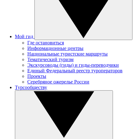
Мой гид
Где остановиться
Информационные центры
Национальные туристские маршруты
Тематический туризм
Экскурсоводы (гиды) и гиды-переводчики
Единый Федеральный реестр туроператоров
Проекты
Серебряное ожерелье России
Турсообществу