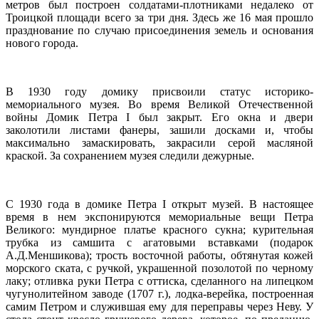
метров был построен солдатами-плотниками недалеко от
Троицкой площади всего за три дня. Здесь же 16 мая прошло
празднование по случаю присоединения земель и основания
нового города.
В 1930 году домику присвоили статус историко-
мемориального музея. Во время Великой Отечественной
войны Домик Петра I был закрыт. Его окна и двери
заколотили листами фанеры, зашили досками и, чтобы
максимально замаскировать, закрасили серой масляной
краской. За сохранением музея следили дежурные.
С 1930 года в домике Петра I открыт музей. В настоящее
время в нем экспонируются мемориальные вещи Петра
Великого: мундирное платье красного сукна; курительная
трубка из самшита с агатовыми вставками (подарок
А.Д.Меншикова); трость восточной работы, обтянутая кожей
морского ската, с ручкой, украшенной позолотой по черному
лаку; отливка руки Петра с оттиска, сделанного на липецком
чугунолитейном заводе (1707 г.), лодка-верейка, построенная
самим Петром и служившая ему для переправы через Неву. У