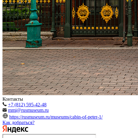
Контакты
+7 (812) 595-42-48
mmi@rusmuseum.ru
https://rusmuseum.ru/museums/cabin-of-peter-1/
Как добраться?