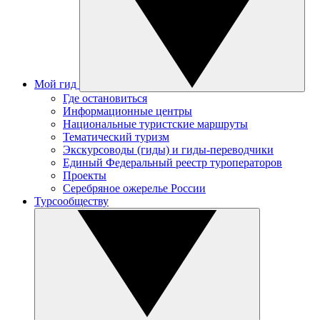
Мой гид
Где остановиться
Информационные центры
Национальные туристские маршруты
Тематический туризм
Экскурсоводы (гиды) и гиды-переводчики
Единый Федеральный реестр туроператоров
Проекты
Серебряное ожерелье России
Турсообществу