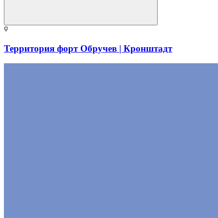
Территория форт Обручев | Кронштадт