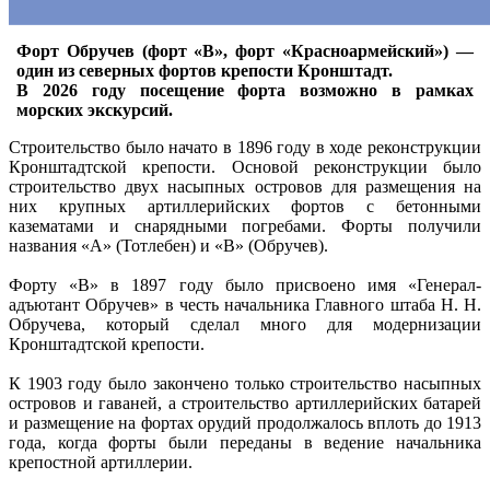
Форт Обручев (форт «B», форт «Красноармейский») —
один из северных фортов крепости Кронштадт.
В 2026 году посещение форта возможно в рамках
морских экскурсий.
Строительство было начато в 1896 году в ходе реконструкции
Кронштадтской крепости. Основой реконструкции было
строительство двух насыпных островов для размещения на
них крупных артиллерийских фортов с бетонными
казематами и снарядными погребами. Форты получили
названия «А» (Тотлебен) и «В» (Обручев).
Форту «В» в 1897 году было присвоено имя «Генерал-
адъютант Обручев» в честь начальника Главного штаба Н. Н.
Обручева, который сделал много для модернизации
Кронштадтской крепости.
К 1903 году было закончено только строительство насыпных
островов и гаваней, а строительство артиллерийских батарей
и размещение на фортах орудий продолжалось вплоть до 1913
года, когда форты были переданы в ведение начальника
крепостной артиллерии.