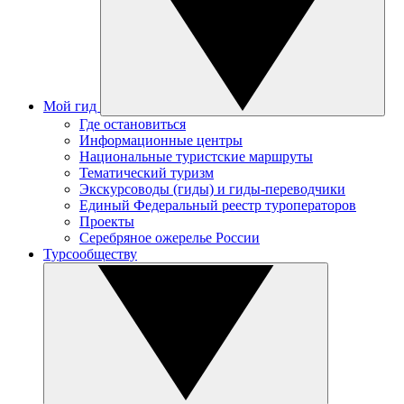
Мой гид
Где остановиться
Информационные центры
Национальные туристские маршруты
Тематический туризм
Экскурсоводы (гиды) и гиды-переводчики
Единый Федеральный реестр туроператоров
Проекты
Серебряное ожерелье России
Турсообществу