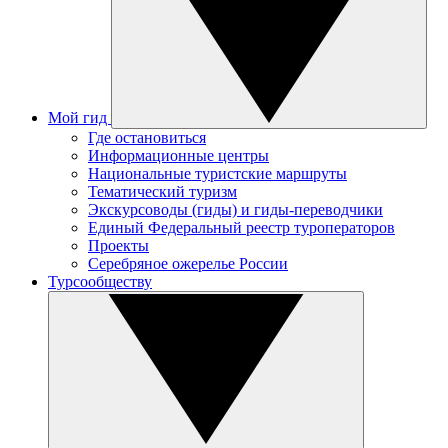
Мой гид
Где остановиться
Информационные центры
Национальные туристские маршруты
Тематический туризм
Экскурсоводы (гиды) и гиды-переводчики
Единый Федеральный реестр туроператоров
Проекты
Серебряное ожерелье России
Турсообществу