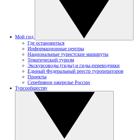
Мой гид
Где остановиться
Информационные центры
Национальные туристские маршруты
Тематический туризм
Экскурсоводы (гиды) и гиды-переводчики
Единый Федеральный реестр туроператоров
Проекты
Серебряное ожерелье России
Турсообществу