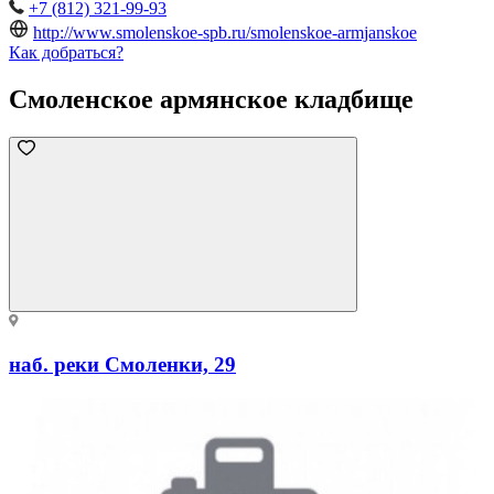
+7 (812) 321-99-93
http://www.smolenskoe-spb.ru/smolenskoe-armjanskoe
Как добраться?
Смоленское армянское кладбище
наб. реки Смоленки, 29