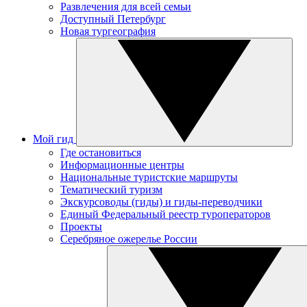
Развлечения для всей семьи
Доступный Петербург
Новая тургеография
Мой гид
Где остановиться
Информационные центры
Национальные туристские маршруты
Тематический туризм
Экскурсоводы (гиды) и гиды-переводчики
Единый Федеральный реестр туроператоров
Проекты
Серебряное ожерелье России