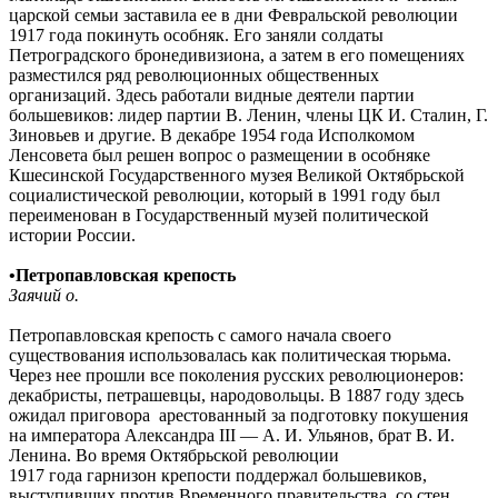
царской семьи заставила ее в дни Февральской революции
1917 года покинуть особняк. Его заняли солдаты
Петроградского бронедивизиона, а затем в его помещениях
разместился ряд революционных общественных
организаций. Здесь работали видные деятели партии
большевиков: лидер партии В. Ленин, члены ЦК И. Сталин, Г.
Зиновьев и другие. В декабре 1954 года Исполкомом
Ленсовета был решен вопрос о размещении в особняке
Кшесинской Государственного музея Великой Октябрьской
социалистической революции, который в 1991 году был
переименован в Государственный музей политической
истории России.
•
Петропавловская крепость
Заячий о.
Петропавловская крепость с самого начала своего
существования использовалась как политическая тюрьма.
Через нее прошли все поколения русских революционеров:
декабристы, петрашевцы, народовольцы. В 1887 году здесь
ожидал приговора арестованный за подготовку покушения
на императора Александра III — А. И. Ульянов, брат В. И.
Ленина. Во время Октябрьской революции
1917 года гарнизон крепости поддержал большевиков,
выступивших против Временного правительства, со стен