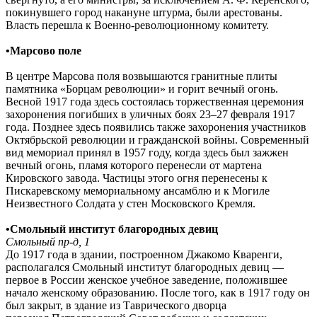
покинувшего город накануне штурма, были арестованы.
Власть перешла к Военно-революционному комитету.
•
Марсово поле
В центре Марсова поля возвышаются гранитные плиты
памятника «Борцам революции» и горит вечный огонь.
Весной 1917 года здесь состоялась торжественная церемония
захоронения погибших в уличных боях 23–27 февраля 1917
года. Позднее здесь появились также захоронения участников
Октябрьской революции и гражданской войны. Современный
вид мемориал принял в 1957 году, когда здесь был зажжен
вечный огонь, пламя которого перенесли от мартена
Кировского завода. Частицы этого огня перенесены к
Пискаревскому мемориальному ансамблю и к Могиле
Неизвестного Солдата у стен Московского Кремля.
•Смольный институт благородных девиц
Смольный пр-д, 1
До 1917 года в здании, построенном Джакомо Кваренги,
располагался Смольный институт благородных девиц —
первое в России женское учебное заведение, положившее
начало женскому образованию. После того, как в 1917 году он
был закрыт, в здание из Таврического дворца