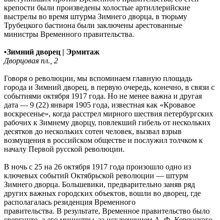
крепости были произведены холостые артиллерийские
выстрелы во время штурма Зимнего дворца, в тюрьму
Трубецкого бастиона были заключены арестованные
министры Временного правительства.
•
Зимний дворец | Эрмитаж
Дворцовая пл., 2
Говоря о революции, мы вспоминаем главную площадь
города и Зимний дворец, в первую очередь, конечно, в связи с
событиями октября 1917 года. Но не менее важна и другая
дата — 9 (22) января 1905 года, известная как «Кровавое
воскресенье», когда расстрел мирного шествия петербургских
рабочих к Зимнему дворцу, повлекший гибель от нескольких
десятков до нескольких сотен человек, вызвал взрыв
возмущения в российском обществе и послужил толчком к
началу Первой русской революции.
В ночь с 25 на 26 октября 1917 года произошло одно из
ключевых событий Октябрьской революции — штурм
Зимнего дворца. Большевики, предварительно заняв ряд
других важных городских объектов, вошли во дворец, где
располагалась резиденция Временного
правительства. В результате, Временное правительство было
свергнуто, а его министры, за исключением А. Ф. Керенского,