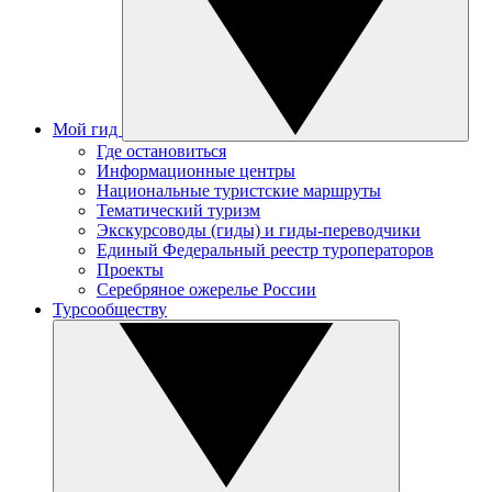
Мой гид
Где остановиться
Информационные центры
Национальные туристские маршруты
Тематический туризм
Экскурсоводы (гиды) и гиды-переводчики
Единый Федеральный реестр туроператоров
Проекты
Серебряное ожерелье России
Турсообществу