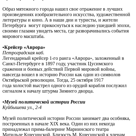
Образ мятежного города нашел свое отражение в лучших
произведениях изобразительного искусства, художественной
литературы и кино. А в наши дни и туристы, и жители
Петербурга могут прикоснуться к наследию ушедшей эпохи,
своими глазами увидеть места, где разворачивались события
мирового масштаба.
•
Крейсер «Аврора»
Петроградская наб.
Легендарный крейсер 1-го ранга «Аврора», заложенный в
Санкт-Петербурге в 1897 году, участник Цусимского
сражения и боевых действий Первой мировой войны,
навсегда вошел в историю России как один из символов
Октябрьской революции. Тогда, 25 октября 1917
года холостой выстрел одного из орудий корабля послужил
сигналом к началу штурма Зимнего дворца.
•
Музей политической истории России
Куйбышева ул.
,
2-4
Музей политической истории России занимает два особняка,
построенных в начале XIX века. Один из них некогда
принадлежал прима-балерине Мариинского театра
Матильде Кшесинской. Близость М. Кшесинской к членам