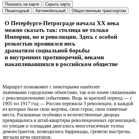
Показать на карте
Скрыть карту
Пешеходный
Автомобильный
Общественным транспортом
О Петербурге-Петрограде начала XX века
можно сказать так: столица не только
Империи, но и революции. Здесь с особой
резкостью проявилcя весь
драматизм социальной борьбы
и внутренних противоречий, веками
накапливавшихся в российском обществе
Маршрут познакомит с некоторыми наиболее
значимыми городскими объектами, так или иначе связанными
с революционными событиями. Ведь за краткий период — с
1905 по 1917 год — Россия пережила 3 революции, в каждой
из которых были свои жертвы, свои герои, свои памятные
места. Роскошные особняки и величественные дворцы
превращались в штаб-квартиры революционных организаций,
по улицам и площадям двигались многотысячные толпы
демонстрантов, возводились баррикады, гремели выстрелы,
звучали речи ораторов.