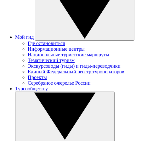
Мой гид
Где остановиться
Информационные центры
Национальные туристские маршруты
Тематический туризм
Экскурсоводы (гиды) и гиды-переводчики
Единый Федеральный реестр туроператоров
Проекты
Серебряное ожерелье России
Турсообществу