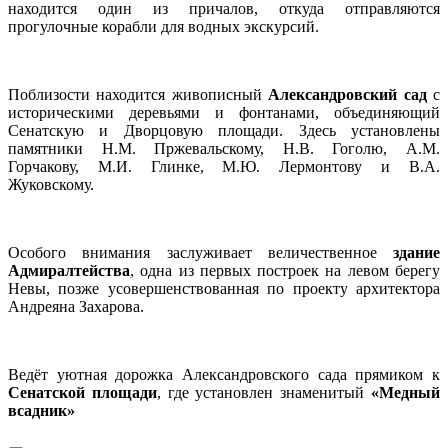
находится один из причалов, откуда отправляются
прогулочные корабли для водных экскурсий.
Поблизости находится живописный
Александровский сад
с
историческими деревьями и фонтанами, объединяющий
Сенатскую и Дворцовую площади. Здесь установлены
памятники Н.М. Пржевальскому, Н.В. Гоголю, А.М.
Горчакову, М.И. Глинке, М.Ю. Лермонтову и В.А.
Жуковскому.
Особого внимания заслуживает величественное
здание
Адмиралтейства
, одна из первых построек на левом берегу
Невы, позже усовершенствованная по проекту архитектора
Андреяна Захарова.
Ведёт уютная дорожка Александровского сада прямиком к
Сенатской площади
, где установлен знаменитый
«Медный
всадник»