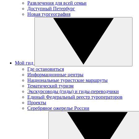
Развлечения для всей семьи
Доступный Петербург
Новая тургеография
Мой гид
Где остановиться
Информационные центры
Национальные туристские маршруты
Тематический туризм
Экскурсоводы (гиды) и гиды-переводчики
Единый Федеральный реестр туроператоров
Проекты
Серебряное ожерелье России