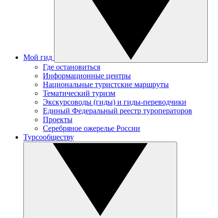
Мой гид
Где остановиться
Информационные центры
Национальные туристские маршруты
Тематический туризм
Экскурсоводы (гиды) и гиды-переводчики
Единый Федеральный реестр туроператоров
Проекты
Серебряное ожерелье России
Турсообществу