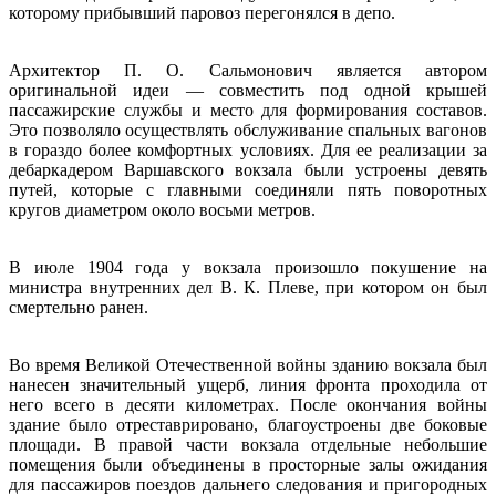
которому прибывший паровоз перегонялся в депо.
Архитектор П. О. Сальмонович является автором
оригинальной идеи — совместить под одной крышей
пассажирские службы и место для формирования составов.
Это позволяло осуществлять обслуживание спальных вагонов
в гораздо более комфортных условиях. Для ее реализации за
дебаркадером Варшавского вокзала были устроены девять
путей, которые с главными соединяли пять поворотных
кругов диаметром около восьми метров.
В июле 1904 года у вокзала произошло покушение на
министра внутренних дел В. К. Плеве, при котором он был
смертельно ранен.
Во время Великой Отечественной войны зданию вокзала был
нанесен значительный ущерб, линия фронта проходила от
него всего в десяти километрах. После окончания войны
здание было отреставрировано, благоустроены две боковые
площади. В правой части вокзала отдельные небольшие
помещения были объединены в просторные залы ожидания
для пассажиров поездов дальнего следования и пригородных