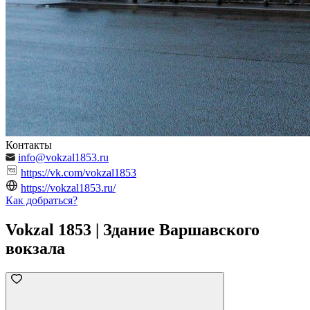
Контакты
info@vokzal1853.ru
https://vk.com/vokzal1853
https://vokzal1853.ru/
Как добраться?
Vokzal 1853 | Здание Варшавского
вокзала