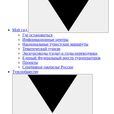
Мой гид
Где остановиться
Информационные центры
Национальные туристские маршруты
Тематический туризм
Экскурсоводы (гиды) и гиды-переводчики
Единый Федеральный реестр туроператоров
Проекты
Серебряное ожерелье России
Турсообществу