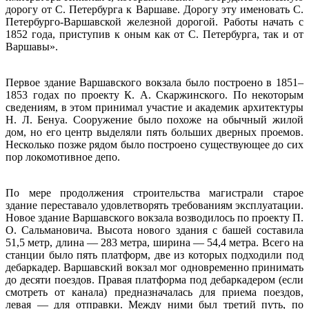
дорогу от С. Петербурга к Варшаве. Дорогу эту именовать С.
Петербурго-Варшавской железной дорогой. Работы начать с
1852 года, приступив к оным как от С. Петербурга, так и от
Варшавы».
Первое здание Варшавского вокзала было построено в 1851–
1853 годах по проекту К. А. Скаржинского. По некоторым
сведениям, в этом принимал участие и академик архитектуры
Н. Л. Бенуа. Сооружение было похоже на обычный жилой
дом, но его центр выделяли пять больших дверных проемов.
Несколько позже рядом было построено существующее до сих
пор локомотивное депо.
По мере продолжения строительства магистрали старое
здание переставало удовлетворять требованиям эксплуатации.
Новое здание Варшавского вокзала возводилось по проекту П.
О. Сальмановича. Высота нового здания с башей составила
51,5 метр, длина — 283 метра, ширина — 54,4 метра. Всего на
станции было пять платформ, две из которых подходили под
дебаркадер. Варшавский вокзал мог одновременно принимать
до десяти поездов. Правая платформа под дебаркадером (если
смотреть от канала) предназначалась для приема поездов,
левая — для отправки. Между ними был третий путь, по