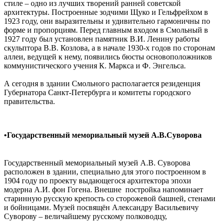
стиле – одно из лучших творений ранней советской
архитектуры. Построенные зодчими Щуко и Гельфрейхом в
1923 году, они выразительны и удивительно гармоничны по
форме и пропорциям. Перед главным входом в Смольный в
1927 году был установлен памятник В.И. Ленину работы
скульптора В.В. Козлова, а в начале 1930-х годов по сторонам
аллеи, ведущей к нему, появились бюсты основоположников
коммунистического учения К. Маркса и Ф. Энгельса.
А сегодня в здании Смольного располагается резиденция
Губернатора Санкт-Петербурга и комитеты городского
правительства.
•Государственный мемориальный музей А.В.Суворова
Государственный мемориальный музей А.В. Суворова
расположен в здании, специально для этого построенном в
1904 году по проекту выдающегося архитектора эпохи
модерна А.И. фон Гогена. Внешне постройка напоминает
старинную русскую крепость со сторожевой башней, стенами
и бойницами. Музей посвящён Александру Васильевичу
Суворову – величайшему русскому полководцу,