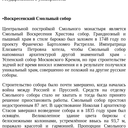
•
Воскресенский Смольный собор
Центральной постройкой Смольного монастыря является
Смольный Воскресения Христова собор. Грандиозный и
пышный храм в стиле барокко был заложен в 1748 году по
проекту Франческо Бартоломео Растрелли. Императрица
Елизавета Петровна хотела, чтобы Смольный собор
напоминал архитектурой другой знаменитый храм -
Успенский собор Московского Кремля, но при строительстве
зодчий всё время вносил изменения и в результате получился
уникальный храм, совершенно не похожий на другие русские
соборы.
Строительство собора было почти завершено, когда началась
война между Россией и Пруссией. Средств на отделку
Смольного собора стало не хватать и тогда было принято
решение приостановить работы. Смольный собор простоял
недостроенным 87 лет. В царствование Николая I архитектор
Стасов завершил возведение собора и в 1835 году храм был
освящён. Великолепное здание цвета бирюзы с
белоснежными колоннами, устремлённое ввысь на 93,7 м,
поражало красотой и гармонией. Пропорции Смольного