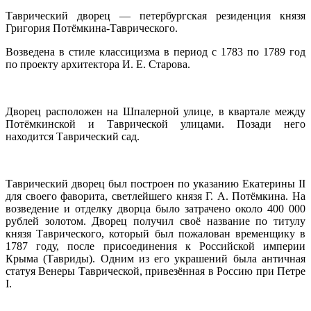
Таврический дворец — петербургская резиденция князя
Григория Потёмкина-Таврического.
Возведена в стиле классицизма в период с 1783 по 1789 год
по проекту архитектора И. Е. Старова.
Дворец расположен на Шпалерной улице, в квартале между
Потёмкинской и Таврической улицами. Позади него
находится Таврический сад.
Таврический дворец был построен по указанию Екатерины II
для своего фаворита, светлейшего князя Г. А. Потёмкина. На
возведение и отделку дворца было затрачено около 400 000
рублей золотом. Дворец получил своё название по титулу
князя Таврического, который был пожалован временщику в
1787 году, после присоединения к Российской империи
Крыма (Тавриды). Одним из его украшений была античная
статуя Венеры Таврической, привезённая в Россию при Петре
I.