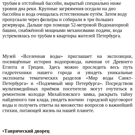
трубам в отстойный бассейн, вырытый специально ниже
уровня дна реки. Крупные загрязнения оседали на дно
бассейна и вода очищалась естественным путём. Затем воду
пропускали через фильтры и собирали в три больших
резервуара. Дальше при помощи 52-метровой Водонапорной
башни, снабжённой мощными механизмами подачи, вода
устремлялась по трубам в квартиры жителей Петербурга.
Музей «Вселенная воды» приглашает на экспозиции,
посвящённые истории водопровода, начиная от Древнего
Египта и Греции. Здесь можно проследить весь путь
гидротехники нашего города и увидеть уникальные
экспонаты тематических разделов «Мир воды Санкт-
Петербурга» и «Подземный мир Петербурга». Посредством
мультимедийных приёмов посетители могут очутиться в
ремонтном колодце Михайловского замка, раскрыть тайну
найденного там клада, увидеть воочию городской круговорот
воды и получить ответы на множество вопросов о важнейшей
стихии, питающей жизнь на нашей планете.
•
Таврический дворец