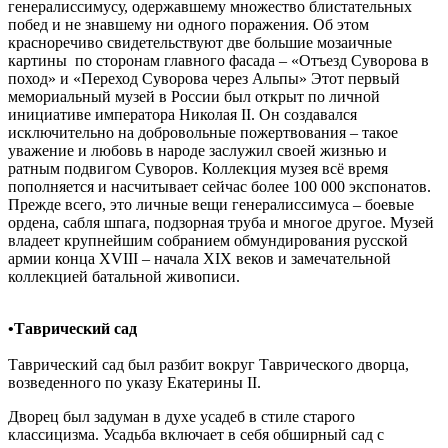
генералиссимусу, одержавшему множество блистательных
побед и не знавшему ни одного поражения. Об этом
красноречиво свидетельствуют две большие мозаичные
картины по сторонам главного фасада – «Отъезд Суворова в
поход» и «Переход Суворова через Альпы» Этот первый
мемориальный музей в России был открыт по личной
инициативе императора Николая II. Он создавался
исключительно на добровольные пожертвования – такое
уважение и любовь в народе заслужил своей жизнью и
ратным подвигом Суворов. Коллекция музея всё время
пополняется и насчитывает сейчас более 100 000 экспонатов.
Прежде всего, это личные вещи генералиссимуса – боевые
ордена, сабля шпага, подзорная труба и многое другое. Музей
владеет крупнейшим собранием обмундирования русской
армии конца XVIII – начала XIX веков и замечательной
коллекцией батальной живописи.
•Таврический сад
Таврический сад был разбит вокруг Таврического дворца,
возведенного по указу Екатерины II.
Дворец был задуман в духе усадеб в стиле старого
классицизма. Усадьба включает в себя обширный сад с