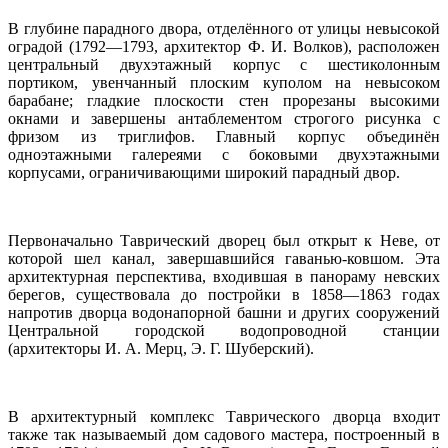
В глубине парадного двора, отделённого от улицы невысокой
оградой (1792—1793, архитектор Ф. И. Волков), расположен
центральный двухэтажный корпус с шестиколонным
портиком, увенчанный плоским куполом на невысоком
барабане; гладкие плоскости стен прорезаны высокими
окнами и завершены антаблементом строгого рисунка с
фризом из триглифов. Главный корпус объединён
одноэтажными галереями с боковыми двухэтажными
корпусами, ограничивающими широкий парадный двор.
Первоначально Таврический дворец был открыт к Неве, от
которой шел канал, завершавшийся гаванью-ковшом. Эта
архитектурная перспектива, входившая в панораму невских
берегов, существовала до постройки в 1858—1863 годах
напротив дворца водонапорной башни и других сооружений
Центральной городской водопроводной станции
(архитекторы И. А. Мерц, Э. Г. Шуберский).
В архитектурный комплекс Таврического дворца входит
также так называемый дом садового мастера, построенный в