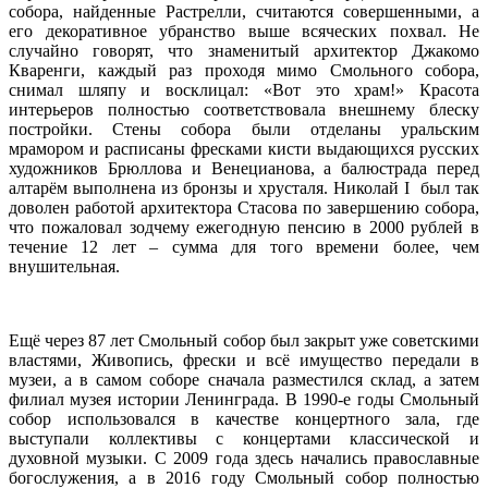
собора, найденные Растрелли, считаются совершенными, а
его декоративное убранство выше всяческих похвал. Не
случайно говорят, что знаменитый архитектор Джакомо
Кваренги, каждый раз проходя мимо Смольного собора,
снимал шляпу и восклицал: «Вот это храм!» Красота
интерьеров полностью соответствовала внешнему блеску
постройки. Стены собора были отделаны уральским
мрамором и расписаны фресками кисти выдающихся русских
художников Брюллова и Венецианова, а балюстрада перед
алтарём выполнена из бронзы и хрусталя. Николай I был так
доволен работой архитектора Стасова по завершению собора,
что пожаловал зодчему ежегодную пенсию в 2000 рублей в
течение 12 лет – сумма для того времени более, чем
внушительная.
Ещё через 87 лет Смольный собор был закрыт уже советскими
властями, Живопись, фрески и всё имущество передали в
музеи, а в самом соборе сначала разместился склад, а затем
филиал музея истории Ленинграда. В 1990-е годы Смольный
собор использовался в качестве концертного зала, где
выступали коллективы с концертами классической и
духовной музыки. С 2009 года здесь начались православные
богослужения, а в 2016 году Смольный собор полностью