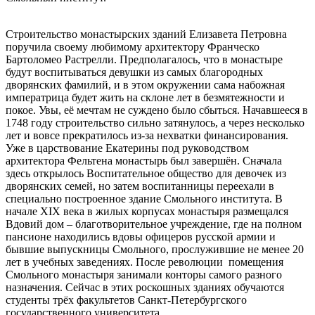
Строительство монастырских зданий Елизавета Петровна
поручила своему любимому архитектору Франческо
Бартоломео Растрелли. Предполагалось, что в монастыре
будут воспитываться девушки из самых благородных
дворянских фамилий, и в этом окружении сама набожная
императрица будет жить на склоне лет в безмятежности и
покое. Увы, её мечтам не суждено было сбыться. Начавшееся в
1748 году строительство сильно затянулось, а через несколько
лет и вовсе прекратилось из-за нехватки финансирования.
Уже в царствование Екатерины под руководством
архитектора Фельтена монастырь был завершён. Сначала
здесь открылось Воспитательное общество для девочек из
дворянских семей, но затем воспитанницы переехали в
специально построенное здание Смольного института. В
начале XIX века в жилых корпусах монастыря размещался
Вдовий дом – благотворительное учреждение, где на полном
пансионе находились вдовы офицеров русской армии и
бывшие выпускницы Смольного, прослужившие не менее 20
лет в учебных заведениях. После революции помещения
Смольного монастыря занимали конторы самого разного
назначения. Сейчас в этих роскошных зданиях обучаются
студенты трёх факультетов Санкт-Петербургского
государственного университета.