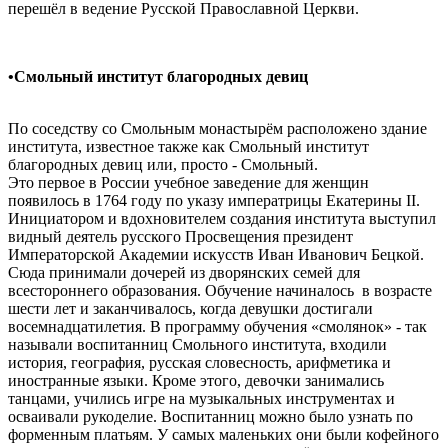
перешёл в ведение Русской Православной Церкви.
•Смольный институт благородных девиц
По соседству со Смольным монастырём расположено здание
института, известное также как Смольный институт
благородных девиц или, просто - Смольный.
Это первое в России учебное заведение для женщин
появилось в 1764 году по указу императрицы Екатерины II.
Инициатором и вдохновителем создания института выступил
видный деятель русского Просвещения президент
Императорской Академии искусств Иван Иванович Бецкой.
Сюда принимали дочерей из дворянских семей для
всестороннего образования. Обучение начиналось в возрасте
шести лет и заканчивалось, когда девушки достигали
восемнадцатилетия. В программу обучения «смолянок» - так
называли воспитанниц Смольного института, входили
история, география, русская словесность, арифметика и
иностранные языки. Кроме этого, девочки занимались
танцами, учились игре на музыкальных инструментах и
осваивали рукоделие. Воспитанниц можно было узнать по
форменным платьям. У самых маленьких они были кофейного