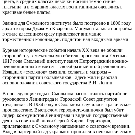
цвета, в средних классах девочки носили тёмно-синие
платьица, а в старших классах воспитанницы одевались в
красивые белые платья.
Здание для Смольного института было построено в 1806 году
архитектором Джакомо Кваренги. Монументальная постройка
в стиле классицизм сразу привлекает внимание
торжественной колоннадой, поднятой над входными арками.
Бурные исторические события начала XX века не обошли
стороной эту замечательную обитель просвещения. Осенью
1917 года Смольный институт занял Петроградский военно-
революционный комитет – своеобразный штаб революции.
Изящных «смолянок» сменили солдаты и матросы –
сторонники партии большевиков. Здесь жил и работал
основоположник советского государства В.И. Ленин.
В последующие годы в Смольном располагалось партийное
руководство Ленинграда и Городской Совет депутатов
трудящихся. В 1934 году в Смольном случилось трагическое
происшествие. Выстрелом террориста-одиночки был убит
лидер коммунистов Ленинграда и видный государственный
деятель советской эпохи Сергей Киров. Территория,
прилегающая к Смольному напоминает о советском времени.
Вход в партерный сад украшают пропилеи в неоклассическом