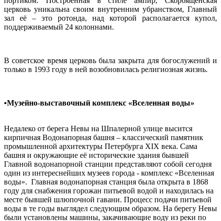
портиком. Построенная в стиле ампир, Скорбященская
церковь уникальна своим внутренним убранством, Главный
зал её – это ротонда, над которой располагается купол,
поддерживаемый 24 колоннами.
В советское время церковь была закрыта для богослужений и
только в 1993 году в ней возобновилась религиозная жизнь.
•Музейно-выставочный комплекс «Вселенная воды»
Недалеко от берега Невы на Шпалерной улице высится
кирпичная Водонапорная башня – классический памятник
промышленной архитектуры Петербурга XIX века. Сама
башня и окружающие её исторические здания бывшей
Главной водонапорной станции представляют собой сегодня
один из интереснейших музеев города - комплекс «Вселенная
воды». Главная водонапорная станция была открыта в 1868
году для снабжения горожан питьевой водой и находилась на
месте бывшей шлюпочной гавани. Процесс подачи питьевой
воды в те годы выглядел следующим образом. На берегу Невы
были установлены машины, закачивающие воду из реки по