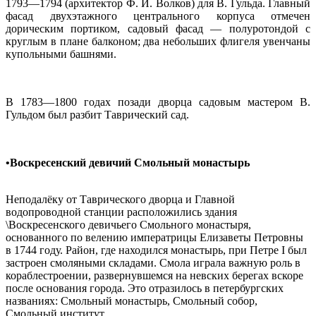
1793—1794 (архитектор Ф. И. Волков) для В. Гульда. Главный
фасад двухэтажного центрального корпуса отмечен
дорическим портиком, садовый фасад — полуротондой с
круглым в плане балконом; два небольших флигеля увенчаны
купольными башнями.
В 1783—1800 годах позади дворца садовым мастером В.
Гульдом был разбит Таврический сад.
•
Воскресенский девичий Смольный монастырь
Неподалёку от Таврического дворца и Главной
водопроводной станции расположились здания
\Воскресенского девичьего Смольного монастыря,
основанного по велению императрицы Елизаветы Петровны
в 1744 году. Район, где находился монастырь, при Петре I был
застроен смоляными складами. Смола играла важную роль в
кораблестроении, развернувшемся на невских берегах вскоре
после основания города. Это отразилось в петербургских
названиях: Смольный монастырь, Смольный собор,
Смольный институт.