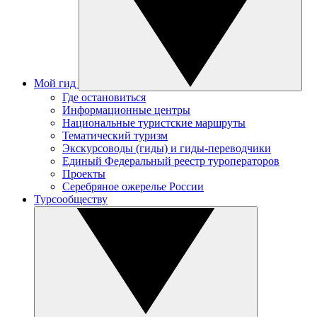
Мой гид
Где остановиться
Информационные центры
Национальные туристские маршруты
Тематический туризм
Экскурсоводы (гиды) и гиды-переводчики
Единый Федеральный реестр туроператоров
Проекты
Серебряное ожерелье России
Турсообществу