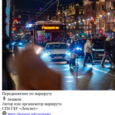
Передвижение по маршруту
пешком
Автор или организатор маршрута
СПб ГБУ «Ленсвет»
https://lensvet.spb.ru/route/