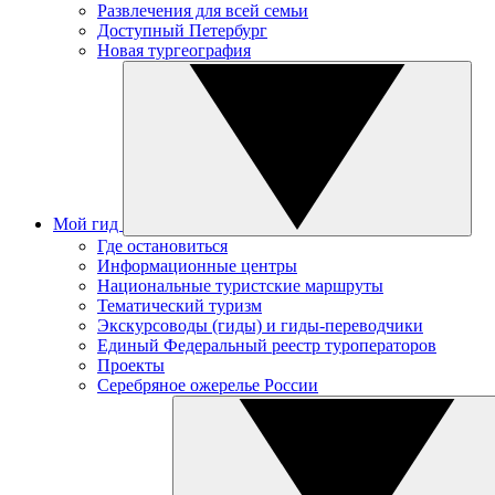
Развлечения для всей семьи
Доступный Петербург
Новая тургеография
Мой гид
Где остановиться
Информационные центры
Национальные туристские маршруты
Тематический туризм
Экскурсоводы (гиды) и гиды-переводчики
Единый Федеральный реестр туроператоров
Проекты
Серебряное ожерелье России