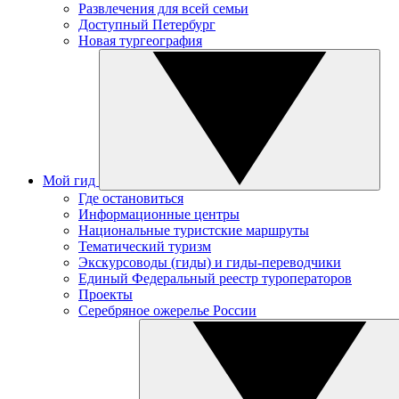
Развлечения для всей семьи
Доступный Петербург
Новая тургеография
Мой гид
Где остановиться
Информационные центры
Национальные туристские маршруты
Тематический туризм
Экскурсоводы (гиды) и гиды-переводчики
Единый Федеральный реестр туроператоров
Проекты
Серебряное ожерелье России